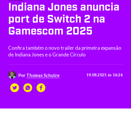
Indiana Jones anuncia
port de Switch 2 na
Gamescom 2025
Confira também o novo trailer da primeira expansão
de Indiana Jones e o Grande Círculo
Por
Thomas Schulze
19.08.2025 às 16:26