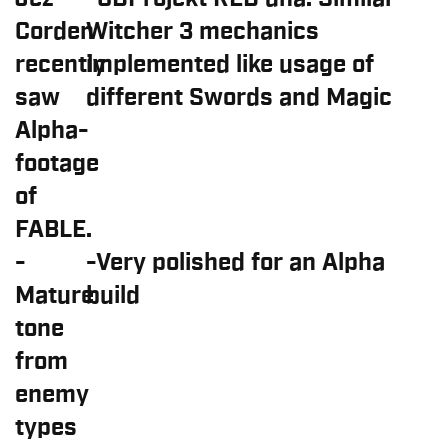
Corden
Witcher 3 mechanics
recently
implemented like usage of
saw
different Swords and Magic
Alpha-
footage
of
FABLE.
-
-Very polished for an Alpha
Mature
build
tone
from
enemy
types