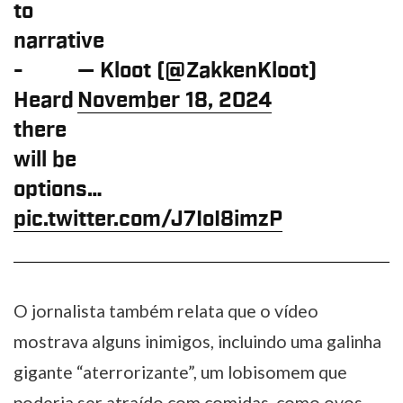
to
narrative
-
— Kloot (@ZakkenKloot)
Heard
November 18, 2024
there
will be
options…
pic.twitter.com/J7IoI8imzP
O jornalista também relata que o vídeo
mostrava alguns inimigos, incluindo uma galinha
gigante “aterrorizante”, um lobisomem que
poderia ser atraído com comidas, como ovos,