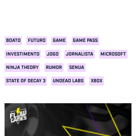
BOATO
FUTURO
GAME
GAME PASS
INVESTIMENTO
JOGO
JORNALISTA
MICROSOFT
NINJA THEORY
RUMOR
SENUA
STATE OF DECAY 3
UNDEAD LABS
XBOX