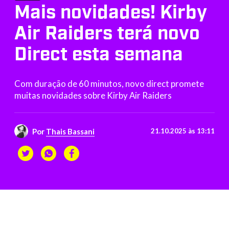
Mais novidades! Kirby
Air Raiders terá novo
Direct esta semana
Com duração de 60 minutos, novo direct promete
muitas novidades sobre Kirby Air Raiders
Por
Thais Bassani
21.10.2025 às 13:11