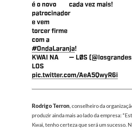
é o novo
cada vez mais!
patrocinador
e vem
torcer firme
com a
#OndaLaranja
!
KWAI NA
— LØS (@losgrande
LOS
pic.twitter.com/AeA5QwyR6i
Rodrigo Terron
, conselheiro da organizaç
produzir ainda mais ao lado da empresa: “E
Kwai, tenho certeza que será um sucesso. 