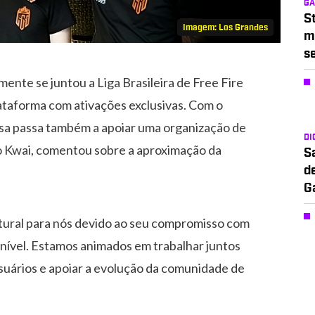
G
S
Imagem: Los Grandes
m
s
ente se juntou a Liga Brasileira de Free Fire
lataforma com ativações exclusivas. Com o
sa passa também a apoiar uma organização de
DI
do Kwai, comentou sobre a aproximação da
S
d
G
ural para nós devido ao seu compromisso com
o nível. Estamos animados em trabalhar juntos
usuários e apoiar a evolução da comunidade de