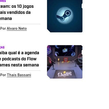
AMES
team: os 10 jogos
ais vendidos da
emana
Por
Alvaro Neto
CAS
aiba qual é a agenda
e podcasts do Flow
ames nesta semana
Por
Thais Bassani