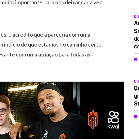
 muito importante para nos deixar cada vez
DI
A
Si
s, e acredito que a parceria com uma
d
m indício de que estamos no caminho certo
c
levante com uma atuação para todas as
DI
Q
g
S