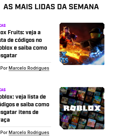
AS MAIS LIDAS DA SEMANA
CAS
ox Fruits: veja a
sta de códigos no
oblox e saiba como
esgatar
Por
Marcelo Rodrigues
CAS
blox: veja lista de
ódigos e saiba como
esgatar itens de
raça
Por
Marcelo Rodrigues