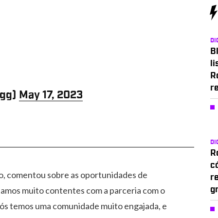
DI
Bl
li
R
r
sgg)
May 17, 2023
DI
Ro
c
ão, comentou sobre as oportunidades de
r
stamos muito contentes com a parceria com o
g
Nós temos uma comunidade muito engajada, e