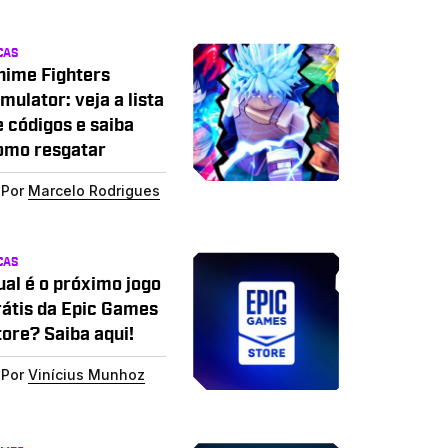
CAS
nime Fighters
mulator: veja a lista
e códigos e saiba
omo resgatar
Por
Marcelo Rodrigues
CAS
ual é o próximo jogo
rátis da Epic Games
tore? Saiba aqui!
Por
Vinícius Munhoz