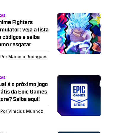
CAS
nime Fighters
mulator: veja a lista
e códigos e saiba
omo resgatar
Por
Marcelo Rodrigues
CAS
ual é o próximo jogo
rátis da Epic Games
tore? Saiba aqui!
Por
Vinícius Munhoz