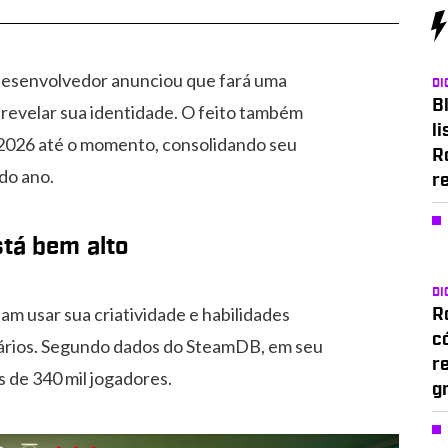
desenvolvedor anunciou que fará uma
DI
Bl
revelar sua identidade. O feito também
li
 2026 até o momento, consolidando seu
R
do ano.
r
tá bem alto
DI
 usar sua criatividade e habilidades
Ro
c
nários. Segundo dados do SteamDB, em seu
r
s de 340 mil jogadores.
g