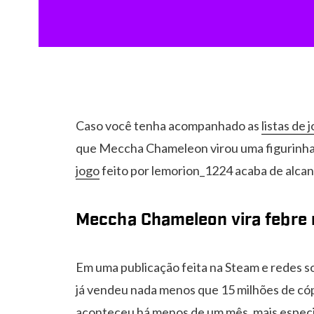
Caso você tenha acompanhado as
listas de
que Meccha Chameleon virou uma figurinha 
jogo
feito por lemorion_1224 acaba de alca
Meccha Chameleon vira febre
Em uma publicação feita na Steam e redes so
já vendeu nada menos que 15 milhões de cóp
aconteceu há menos de um mês, mais especi