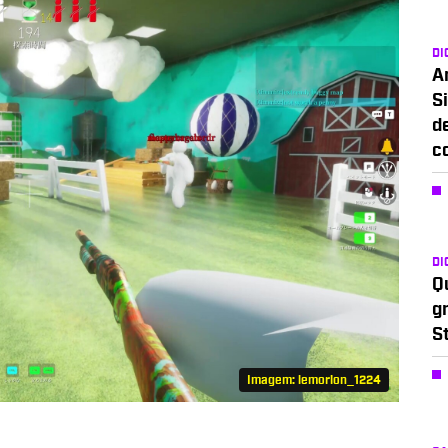
DI
A
Si
d
c
DI
Q
g
S
Imagem: lemorion_1224