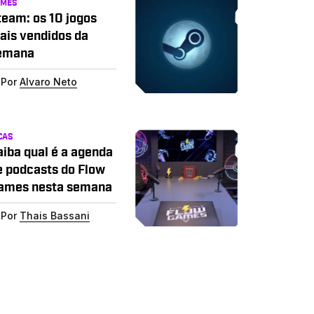
AMES
team: os 10 jogos
ais vendidos da
emana
Por
Alvaro Neto
CAS
aiba qual é a agenda
e podcasts do Flow
ames nesta semana
Por
Thais Bassani