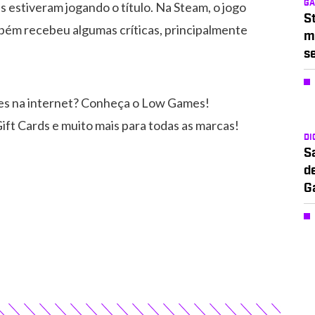
G
s estiveram jogando o título. Na Steam, o jogo
S
mbém recebeu algumas críticas, principalmente
m
s
es na internet? Conheça o Low Games!
ift Cards e muito mais para todas as marcas!
DI
S
d
G