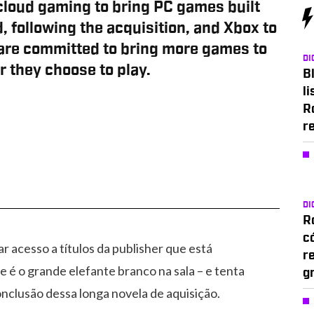
loud gaming to bring PC games built
d, following the acquisition, and Xbox to
re committed to bring more games to
DI
 they choose to play.
Bl
li
R
r
DI
Ro
c
r acesso a títulos da publisher que está
r
 é o grande elefante branco na sala – e tenta
g
onclusão dessa longa novela de aquisição.