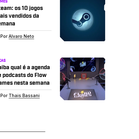
AMES
team: os 10 jogos
ais vendidos da
emana
Por
Alvaro Neto
CAS
aiba qual é a agenda
e podcasts do Flow
ames nesta semana
Por
Thais Bassani