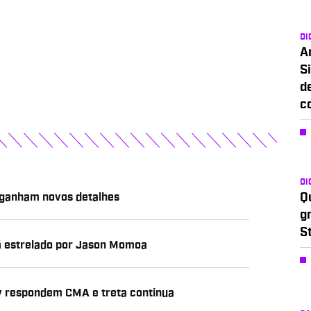
DI
A
Si
d
c
DI
 ganham novos detalhes
Q
g
S
á estrelado por Jason Momoa
ny respondem CMA e treta continua