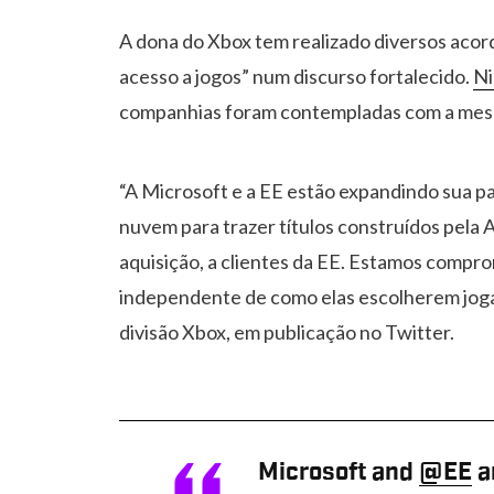
A dona do Xbox tem realizado diversos acord
acesso a jogos” num discurso fortalecido.
Ni
companhias foram contempladas com a me
“A Microsoft e a EE estão expandindo sua p
nuvem para trazer títulos construídos pela A
aquisição, a clientes da EE. Estamos compro
independente de como elas escolherem jogar”
divisão Xbox, em publicação no Twitter.
Microsoft and
@EE
a