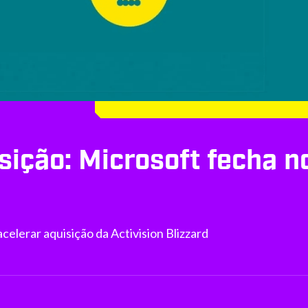
sição: Microsoft fecha n
celerar aquisição da Activision Blizzard