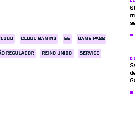
G
S
m
s
CLOUD
CLOUD GAMING
EE
GAME PASS
ÃO REGULADOR
REINO UNIDO
SERVIÇO
DI
S
d
G