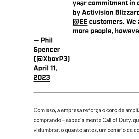
year commitment in c
by Activision Blizzar
@EE
customers. We a
more people, however
— Phil
Spencer
(@XboxP3)
April 11,
2023
Com isso, a empresa reforça o coro de amplia
comprando – especialmente Call of Duty, que
vislumbrar, o quanto antes, um cenário de c