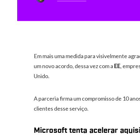
Em mais uma medida para visivelmente agra
um novo acordo, dessa vez com a
EE
, empre
Unido.
A parceria firma um compromisso de 10 anos p
clientes desse serviço.
Microsoft tenta acelerar aquis