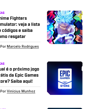
CAS
nime Fighters
mulator: veja a lista
e códigos e saiba
omo resgatar
Por
Marcelo Rodrigues
CAS
ual é o próximo jogo
rátis da Epic Games
tore? Saiba aqui!
Por
Vinícius Munhoz