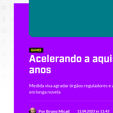
GAMES
Acelerando a aqui
anos
Medida visa agradar órgãos reguladores e a
em longa novela
Por
Bruno Micali
11.04.2023 às 11:43