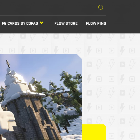
FG CARDS BY COPAG
FLOW STORE
FLOW PING