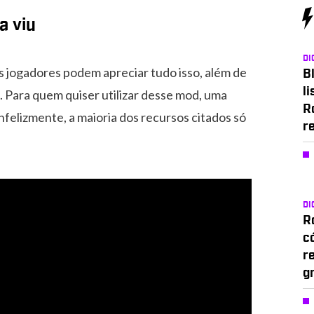
a viu
DI
os jogadores podem apreciar tudo isso, além de
Bl
li
. Para quem quiser utilizar desse mod, uma
R
Infelizmente, a maioria dos recursos citados só
r
DI
Ro
c
r
g