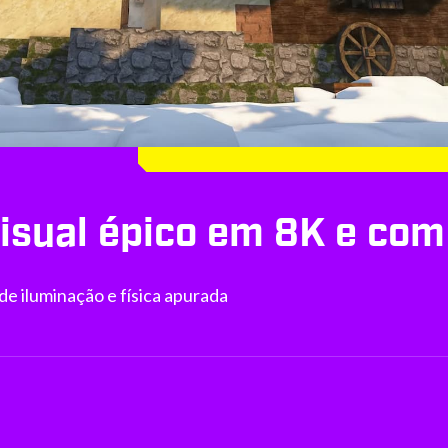
isual épico em 8K e com
de iluminação e física apurada