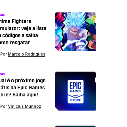
CAS
nime Fighters
mulator: veja a lista
e códigos e saiba
omo resgatar
Por
Marcelo Rodrigues
CAS
ual é o próximo jogo
rátis da Epic Games
tore? Saiba aqui!
Por
Vinícius Munhoz