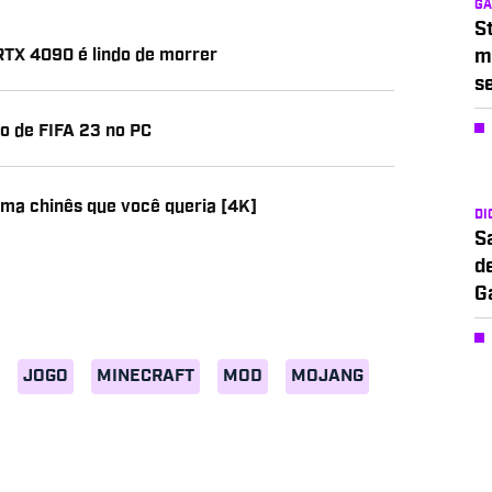
G
S
TX 4090 é lindo de morrer
m
s
o de FIFA 23 no PC
hima chinês que você queria [4K]
DI
S
d
G
JOGO
MINECRAFT
MOD
MOJANG