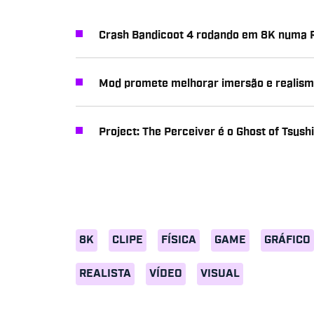
Crash Bandicoot 4 rodando em 8K numa R
Mod promete melhorar imersão e realism
Project: The Perceiver é o Ghost of Tsus
8K
CLIPE
FÍSICA
GAME
GRÁFICO
REALISTA
VÍDEO
VISUAL