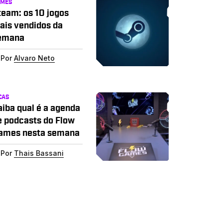
AMES
team: os 10 jogos
ais vendidos da
emana
Por
Alvaro Neto
CAS
aiba qual é a agenda
e podcasts do Flow
ames nesta semana
Por
Thais Bassani