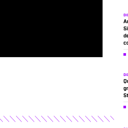
DI
A
Si
d
c
DI
Q
g
S