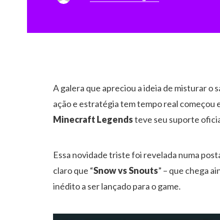
A galera que apreciou a ideia de misturar o
ação e estratégia tem tempo real começou es
Minecraft Legends
teve seu suporte ofic
Essa novidade triste foi revelada numa pos
claro que “
Snow vs Snouts
” – que chega ai
inédito a ser lançado para o game.