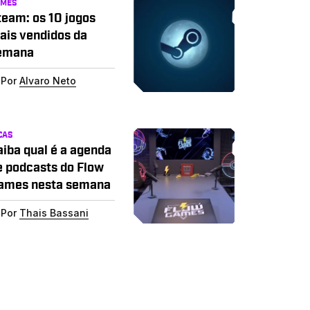
AMES
team: os 10 jogos
ais vendidos da
emana
Por
Alvaro Neto
CAS
aiba qual é a agenda
e podcasts do Flow
ames nesta semana
Por
Thais Bassani