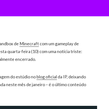
 sandbox de
Minecraft
com um gameplay de
ta quarta-feira (10) com uma notícia triste:
ialmente encerrado.
tagem do estúdio no
blog oficial
da IP, deixando
nda neste mês de janeiro – é o último conteúdo