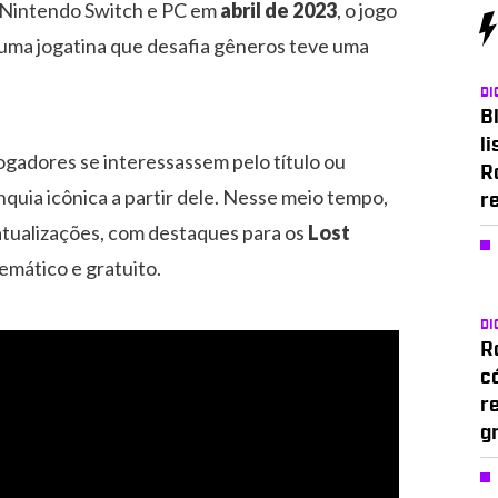
x, Nintendo Switch e PC em
abril de 2023
, o jogo
 uma jogatina que desafia gêneros teve uma
DI
Bl
li
jogadores se interessassem pelo título ou
R
nquia icônica a partir dele. Nesse meio tempo,
r
tualizações, com destaques para os
Lost
emático e gratuito.
DI
Ro
c
r
g