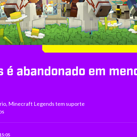
s é abandonado em menos
rio, Minecraft Legends tem suporte
os
15:05