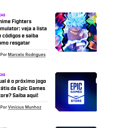
CAS
nime Fighters
mulator: veja a lista
e códigos e saiba
omo resgatar
Por
Marcelo Rodrigues
CAS
ual é o próximo jogo
rátis da Epic Games
tore? Saiba aqui!
Por
Vinícius Munhoz