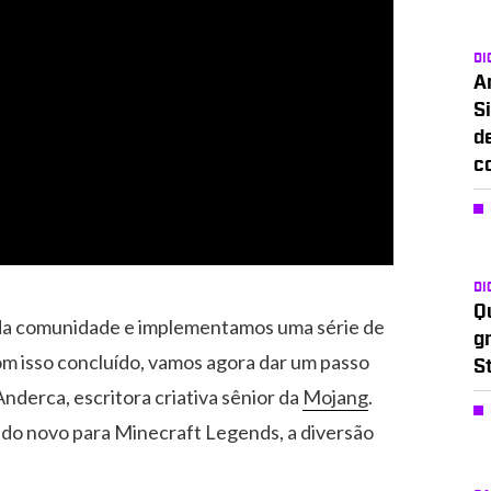
DI
A
Si
d
c
DI
Q
da comunidade e implementamos uma série de
g
om isso concluído, vamos agora dar um passo
S
Anderca, escritora criativa sênior da
Mojang
.
o novo para Minecraft Legends, a diversão