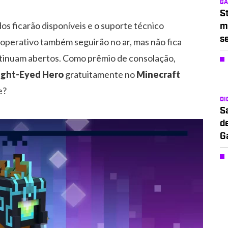
G
S
s ficarão disponíveis e o suporte técnico
m
s
operativo também seguirão no ar, mas não fica
ntinuam abertos. Como prêmio de consolação,
ight-Eyed Hero
gratuitamente no
Minecraft
e?
DI
S
d
G