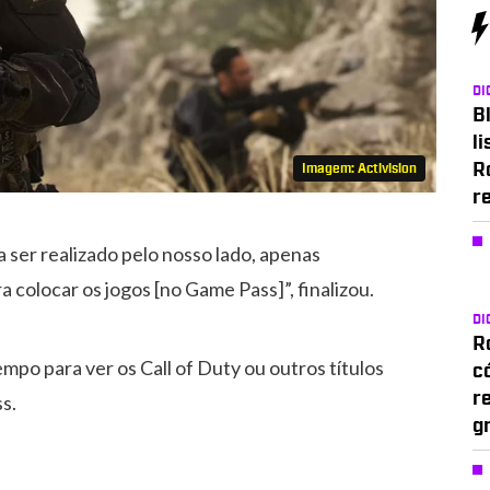
DI
Bl
li
R
Imagem: Activision
r
a ser realizado pelo nosso lado, apenas
 colocar os jogos [no Game Pass]”, finalizou.
DI
Ro
empo para ver os Call of Duty ou outros títulos
c
r
s.
g