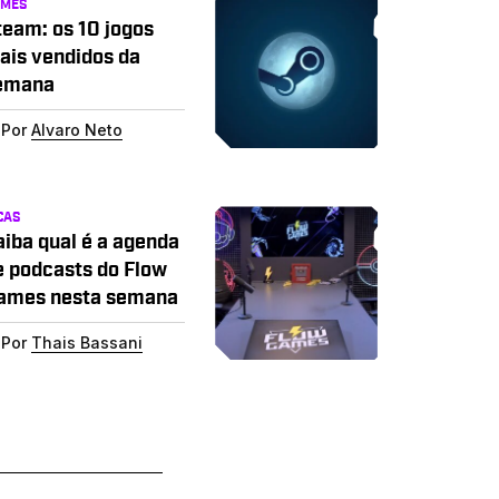
AMES
team: os 10 jogos
ais vendidos da
emana
Por
Alvaro Neto
CAS
aiba qual é a agenda
e podcasts do Flow
ames nesta semana
Por
Thais Bassani