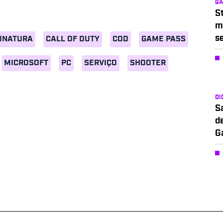
G
S
m
s
INATURA
CALL OF DUTY
COD
GAME PASS
MICROSOFT
PC
SERVIÇO
SHOOTER
DI
S
d
G