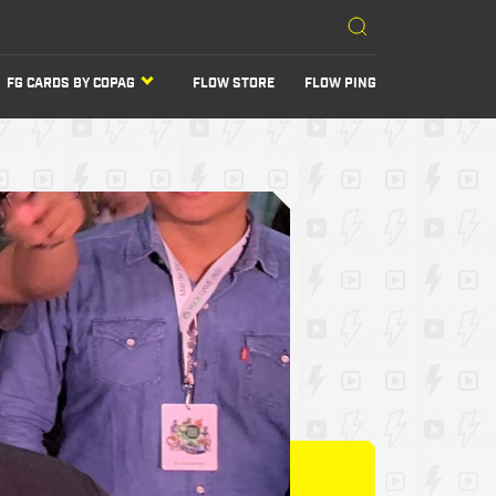
FG CARDS BY COPAG
FLOW STORE
FLOW PING