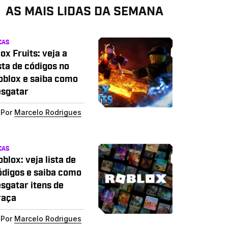
AS MAIS LIDAS DA SEMANA
CAS
ox Fruits: veja a
sta de códigos no
oblox e saiba como
esgatar
Por
Marcelo Rodrigues
CAS
blox: veja lista de
ódigos e saiba como
esgatar itens de
raça
Por
Marcelo Rodrigues