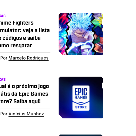
CAS
nime Fighters
mulator: veja a lista
e códigos e saiba
omo resgatar
Por
Marcelo Rodrigues
CAS
ual é o próximo jogo
rátis da Epic Games
tore? Saiba aqui!
Por
Vinícius Munhoz