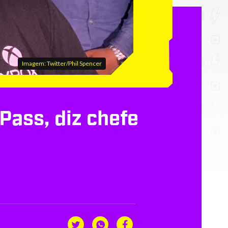
Imagem: Twitter/Phil Spencer
Pass, diz chefe