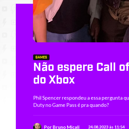
GAMES
Não espere Call o
do Xbox
Phil Spencer respondeu a essa pergunta que 
Duty no Game Pass é pra quando?
Por
Bruno Micali
24.08.2023 às 11:54