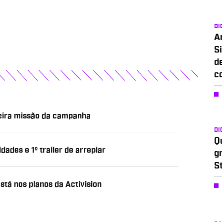
DI
A
Si
d
c
meira missão da campanha
DI
Q
ades e 1º trailer de arrepiar
g
S
stá nos planos da Activision