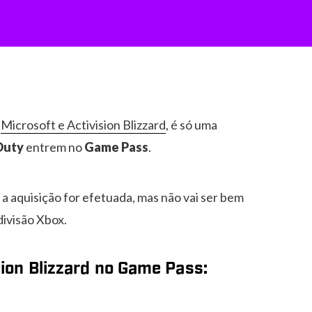
e
Microsoft e Activision Blizzard
, é só uma
 Duty
entrem no
Game Pass
.
 a aquisição for efetuada, mas não vai ser bem
divisão Xbox.
ision Blizzard no Game Pass: