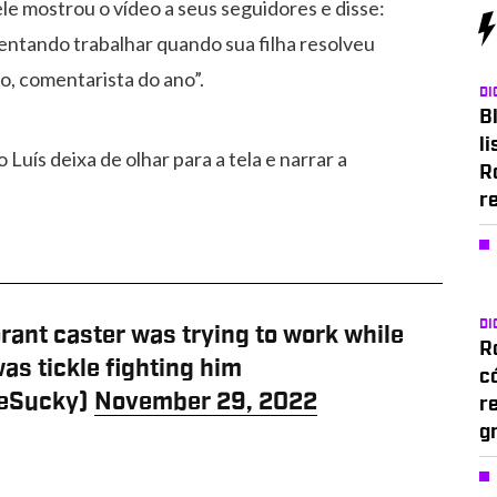
ele mostrou o vídeo a seus seguidores e disse:
entando trabalhar quando sua filha resolveu
o, comentarista do ano”.
DI
Bl
li
uís deixa de olhar para a tela e narrar a
R
r
DI
rant caster was trying to work while
Ro
as tickle fighting him
c
keSucky)
November 29, 2022
r
g