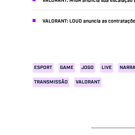
VALORANT: MIBR anuncia sua escalação 
VALORANT: LOUD anuncia as contratações
ESPORT
GAME
JOGO
LIVE
NARR
TRANSMISSÃO
VALORANT