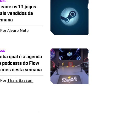
AMES
team: os 10 jogos
ais vendidos da
emana
Por
Alvaro Neto
CAS
aiba qual é a agenda
e podcasts do Flow
ames nesta semana
Por
Thais Bassani