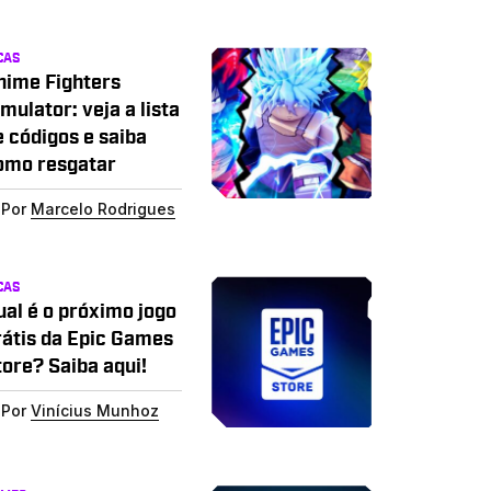
CAS
nime Fighters
mulator: veja a lista
e códigos e saiba
omo resgatar
Por
Marcelo Rodrigues
CAS
ual é o próximo jogo
rátis da Epic Games
tore? Saiba aqui!
Por
Vinícius Munhoz