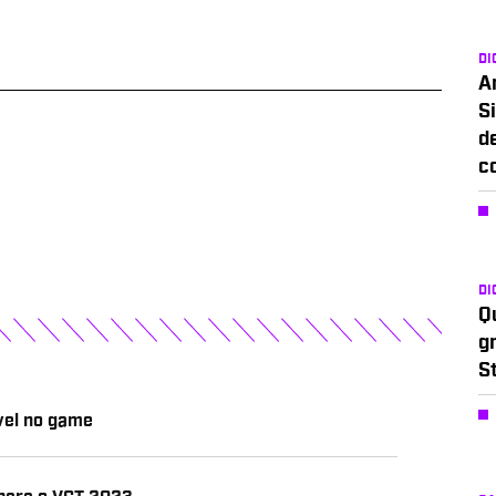
DI
A
Si
d
c
DI
Q
g
S
vel no game