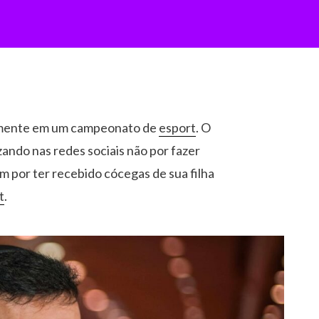
emente em um campeonato de
esport
. O
zando nas redes sociais não por fazer
m por ter recebido cócegas de sua filha
t
.