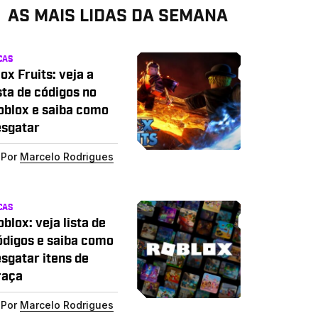
AS MAIS LIDAS DA SEMANA
CAS
ox Fruits: veja a
sta de códigos no
oblox e saiba como
esgatar
Por
Marcelo Rodrigues
CAS
blox: veja lista de
ódigos e saiba como
esgatar itens de
raça
Por
Marcelo Rodrigues