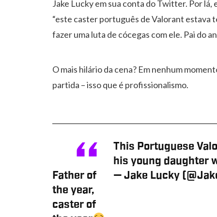
Jake Lucky em sua conta do Twitter. Por lá, 
“este caster português de Valorant estava t
fazer uma luta de cócegas com ele. Pai do an
O mais hilário da cena? Em nenhum momento L
partida – isso que é profissionalismo.
This Portuguese Valo
his young daughter w
Father of
— Jake Lucky (@Ja
the year,
caster of