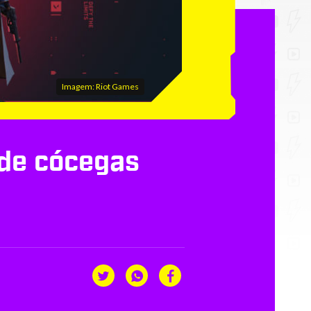
Imagem: Riot Games
 de cócegas