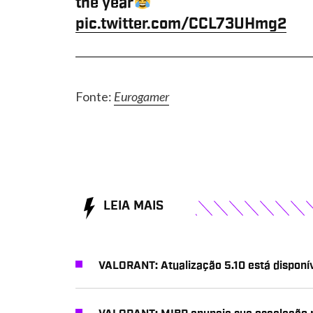
the year
pic.twitter.com/CCL73UHmg2
Fonte:
Eurogamer
LEIA MAIS
VALORANT: Atualização 5.10 está disponí