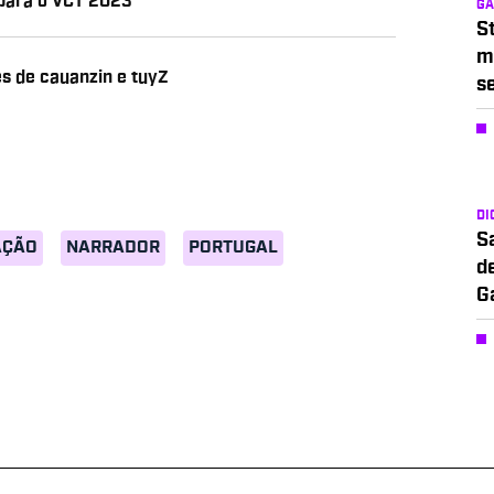
para o VCT 2023
G
S
m
 de cauanzin e tuyZ
s
DI
S
AÇÃO
NARRADOR
PORTUGAL
d
G