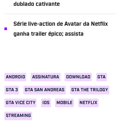
dublado cativante
Série live-action de Avatar da Netflix
ganha trailer épico; assista
ANDROID
ASSINATURA
DOWNLOAD
GTA
GTA 3
GTA SAN ANDREAS
GTA THE TRILOGY
GTA VICE CITY
IOS
MOBILE
NETFLIX
STREAMING