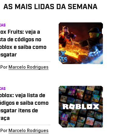
AS MAIS LIDAS DA SEMANA
CAS
ox Fruits: veja a
sta de códigos no
oblox e saiba como
esgatar
Por
Marcelo Rodrigues
CAS
blox: veja lista de
ódigos e saiba como
esgatar itens de
raça
Por
Marcelo Rodrigues