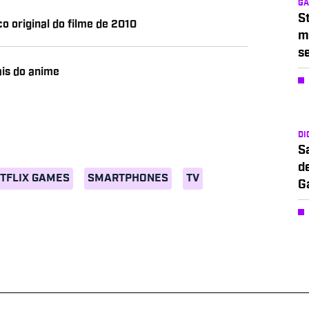
G
S
o original do filme de 2010
m
s
ais do anime
DI
S
d
TFLIX GAMES
SMARTPHONES
TV
G