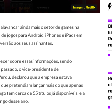
Imagem: Netflix
DI
Bl
 alavancar ainda mais o setor de games na
li
a de jogos para Android, iPhones e iPads em
R
iversão aos seus assinantes.
r
ecer sobre essas informações, sendo
passado, o vice-presidente de
DI
Verdu, declarou que a empresa estava
Ro
 que pretendiam lançar mais do que apenas
c
r
o tem cerca de 55 títulos já disponíveis, e a
g
ongo desse ano.