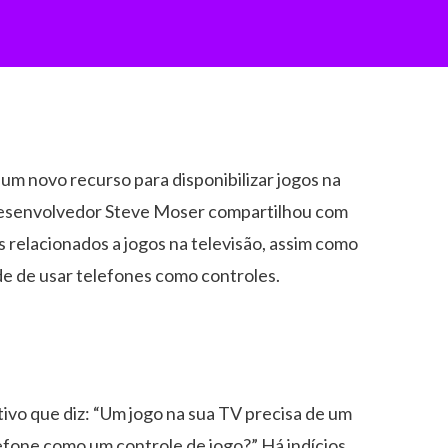
m novo recurso para disponibilizar jogos na
 desenvolvedor Steve Moser compartilhou com
relacionados a jogos na televisão, assim como
ade de usar telefones como controles.
ivo que diz: “Um jogo na sua TV precisa de um
lefone como um controle de jogo?” Há indícios