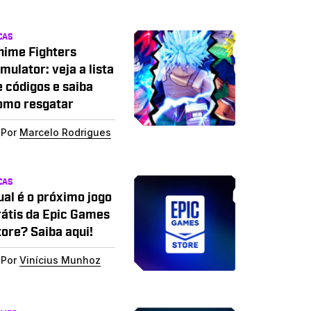
CAS
nime Fighters
mulator: veja a lista
e códigos e saiba
omo resgatar
Por
Marcelo Rodrigues
CAS
ual é o próximo jogo
rátis da Epic Games
tore? Saiba aqui!
Por
Vinícius Munhoz