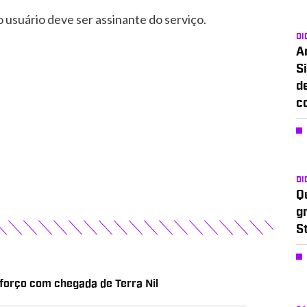
o usuário deve ser assinante do serviço.
DI
A
Si
d
c
DI
Q
g
S
forço com chegada de Terra Nil