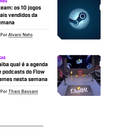
AMES
team: os 10 jogos
ais vendidos da
emana
Por
Alvaro Neto
CAS
aiba qual é a agenda
e podcasts do Flow
ames nesta semana
Por
Thais Bassani