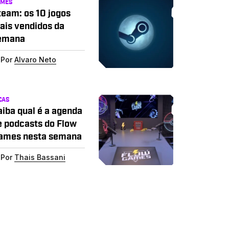
AMES
team: os 10 jogos
ais vendidos da
emana
Por
Alvaro Neto
CAS
aiba qual é a agenda
e podcasts do Flow
ames nesta semana
Por
Thais Bassani