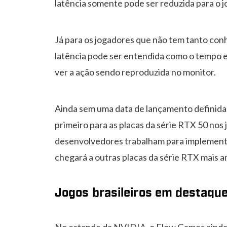
latência somente pode ser reduzida para o 
Já para os jogadores que não tem tanto con
latência pode ser entendida como o tempo e
ver a ação sendo reproduzida no monitor.
Ainda sem uma data de lançamento definida,
primeiro para as placas da série RTX 50 nos 
desenvolvedores trabalham para implement
chegará a outras placas da série RTX mais 
Jogos brasileiros em destaqu
No estande da NVIDIA, o Flow Games ainda te