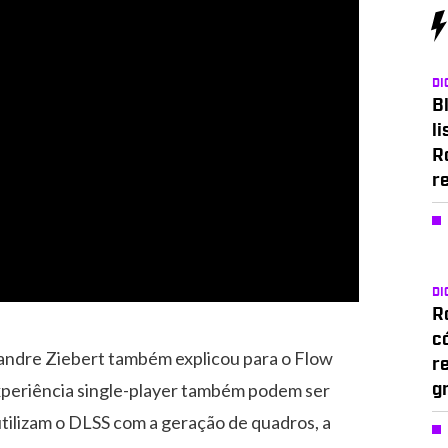
DI
Bl
li
R
r
DI
Ro
c
xandre Ziebert também explicou para o Flow
r
xperiência single-player também podem ser
g
tilizam o DLSS com a geração de quadros, a