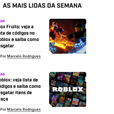
AS MAIS LIDAS DA SEMANA
CAS
ox Fruits: veja a
sta de códigos no
oblox e saiba como
esgatar
Por
Marcelo Rodrigues
CAS
blox: veja lista de
ódigos e saiba como
esgatar itens de
raça
Por
Marcelo Rodrigues