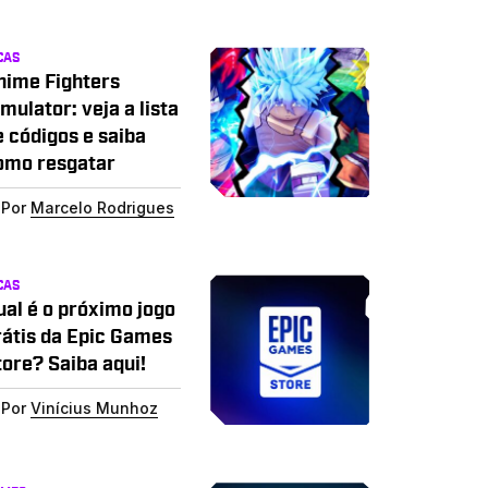
CAS
nime Fighters
mulator: veja a lista
e códigos e saiba
omo resgatar
Por
Marcelo Rodrigues
CAS
ual é o próximo jogo
rátis da Epic Games
tore? Saiba aqui!
Por
Vinícius Munhoz