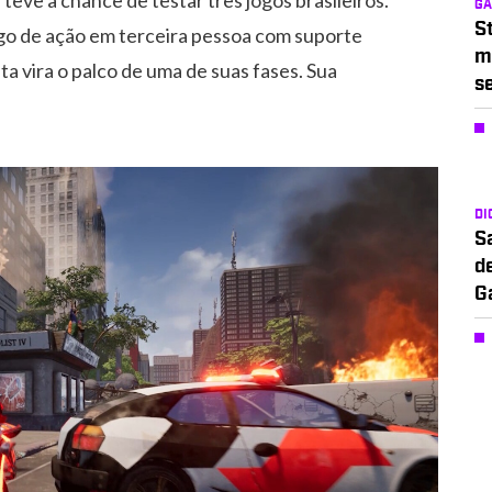
G
S
ogo de ação em terceira pessoa com suporte
m
a vira o palco de uma de suas fases. Sua
s
DI
S
d
G