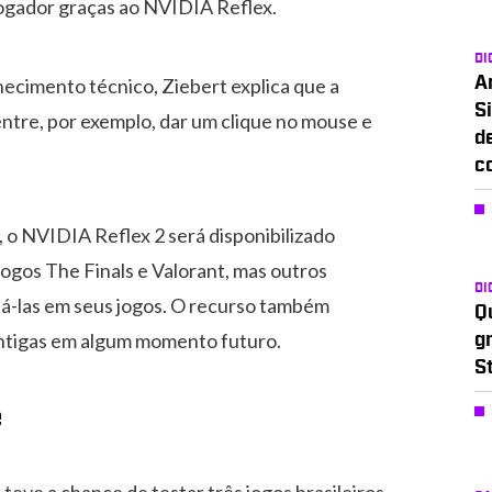
jogador graças ao NVIDIA Reflex.
DI
hecimento técnico, Ziebert explica que a
A
Si
ntre, por exemplo, dar um clique no mouse e
d
c
 o NVIDIA Reflex 2 será disponibilizado
jogos The Finals e Valorant, mas outros
DI
á-las em seus jogos. O recurso também
Q
antigas em algum momento futuro.
g
S
e
ve a chance de testar três jogos brasileiros.