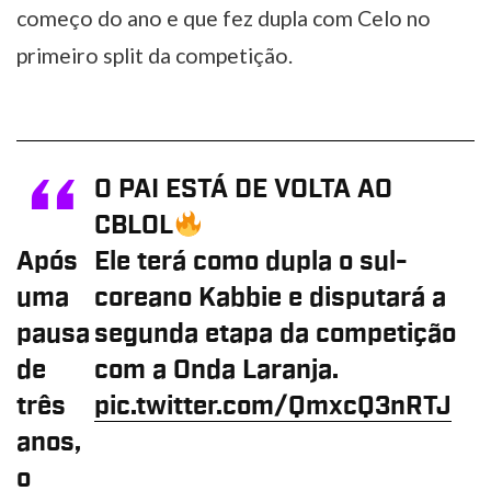
começo do ano e que fez dupla com Celo no
primeiro split da competição.
O PAI ESTÁ DE VOLTA AO
CBLOL
Após
Ele terá como dupla o sul-
uma
coreano Kabbie e disputará a
pausa
segunda etapa da competição
de
com a Onda Laranja.
três
pic.twitter.com/QmxcQ3nRTJ
anos,
o