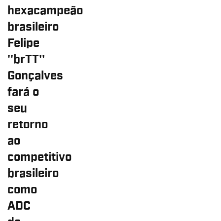
hexacampeão
brasileiro
Felipe
''brTT''
Gonçalves
fará o
seu
retorno
ao
competitivo
brasileiro
como
ADC