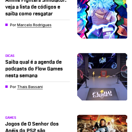
Anime Fighters Simulator:
veja a lista de códigos e
saiba como resgatar
Por
Marcelo Rodrigues
DICAS
Saiba qual é a agenda de
podcasts do Flow Games
nesta semana
Por
Thais Bassani
GAMES
Jogos de O Senhor dos
Anéis do PS2 são