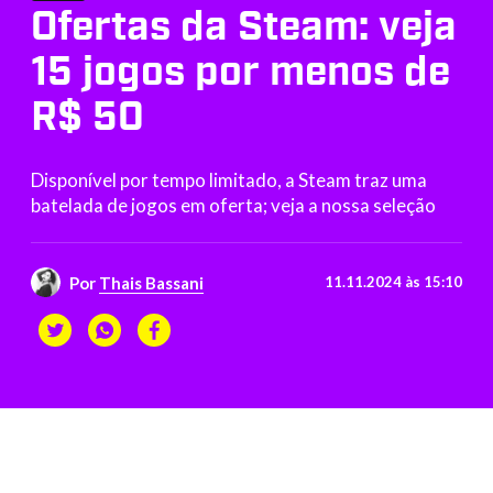
Ofertas da Steam: veja
15 jogos por menos de
R$ 50
Disponível por tempo limitado, a Steam traz uma
batelada de jogos em oferta; veja a nossa seleção
Por
Thais Bassani
11.11.2024 às 15:10