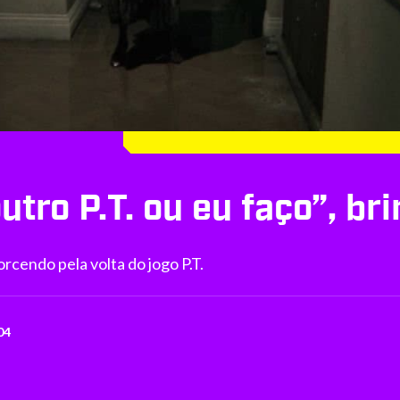
utro P.T. ou eu faço”, b
rcendo pela volta do jogo P.T.
04