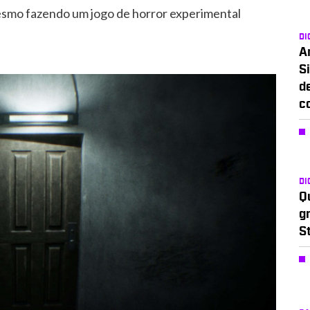
esmo fazendo um jogo de horror experimental
DI
A
Si
d
c
DI
Q
g
S