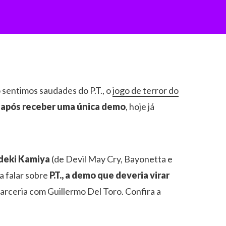
 sentimos saudades do P.T., o
jogo de terror do
 após receber uma única demo
, hoje já
deki Kamiya
(de Devil May Cry, Bayonetta e
a falar sobre
P.T., a demo que deveria virar
arceria com Guillermo Del Toro. Confira a