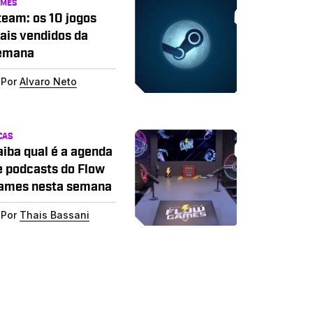
AMES
team: os 10 jogos
ais vendidos da
emana
Por
Alvaro Neto
CAS
aiba qual é a agenda
e podcasts do Flow
ames nesta semana
Por
Thais Bassani