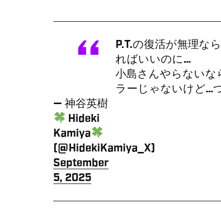
P.T.の復活が無理
ればいいのに…
小島さんやらないな
ラーじゃないけど…
— 神谷英樹
Hideki
Kamiya
(@HidekiKamiya_X)
September
5, 2025