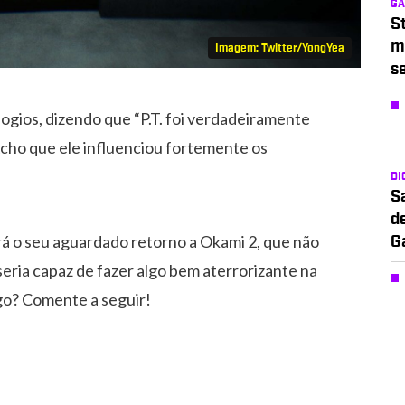
G
S
m
Imagem: Twitter/YongYea
s
gios, dizendo que “P.T. foi verdadeiramente
 Acho que ele influenciou fortemente os
DI
S
d
á o seu aguardado retorno a Okami 2, que não
G
seria capaz de fazer algo bem aterrorizante na
ogo? Comente a seguir!