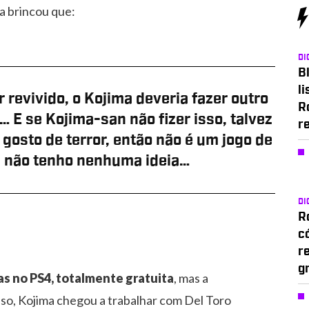
a brincou que:
DI
Bl
li
r revivido, o Kojima deveria fazer outro
R
 E se Kojima-san não fizer isso, talvez
r
osto de terror, então não é um jogo de
eu não tenho nenhuma ideia…
DI
Ro
c
r
g
s no PS4, totalmente gratuita
, mas a
so, Kojima chegou a trabalhar com Del Toro