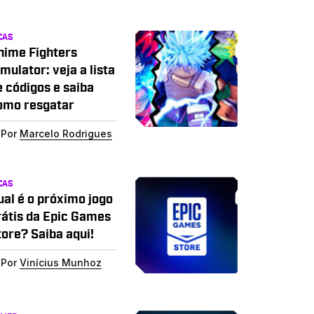
CAS
nime Fighters
mulator: veja a lista
e códigos e saiba
omo resgatar
Por
Marcelo Rodrigues
CAS
ual é o próximo jogo
rátis da Epic Games
tore? Saiba aqui!
Por
Vinícius Munhoz