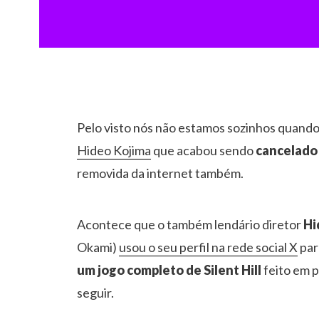
Pelo visto nós não estamos sozinhos quando
Hideo Kojima
que acabou sendo
cancelado
removida da internet também.
Acontece que o também lendário diretor
Hi
Okami)
usou o seu perfil na rede social X
par
um jogo completo de Silent Hill
feito em p
seguir.