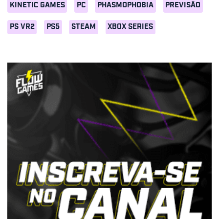
KINETIC GAMES
PC
PHASMOPHOBIA
PREVISÃO
PS VR2
PS5
STEAM
XBOX SERIES