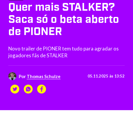
Quer mais STALKER?
Saca só o beta aberto
de PIONER
Novo trailer de PIONER tem tudo para agradar os
jogadores fãs de STALKER
Por
Thomas Schulze
05.11.2025 às 13:52