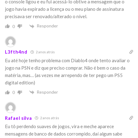
o console ligou e eu fui acessá-lo obtive a mensagem que o
jogo havia expirado a licença ou o meu plano de assinatura
precisava ser renovado/alterado o nível.
Responder
0
L3fth4nd
2 anos atrás
Eu até hoje tenho problema com Diablo4 onde tento avaliar o
jogo na PSN e diz que preciso comprar. Não é bem o caso da
matéria, mas… (as vezes me arrependo de ter pego um PS5
digital edition)
Responder
0
Rafael silva
2 anos atrás
Eu tô perdendo suaves de jogos, vira e meche aparece
mensagens de banco de dados corrompido, daí algum sabe