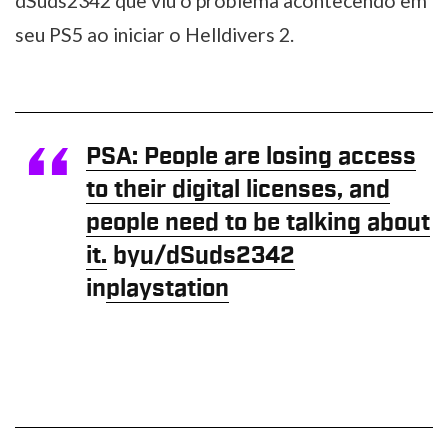
dSuds2342 que viu o problema acontecendo em
seu PS5 ao iniciar o Helldivers 2.
PSA: People are losing access
to their digital licenses, and
people need to be talking about
it.
by
u/dSuds2342
in
playstation