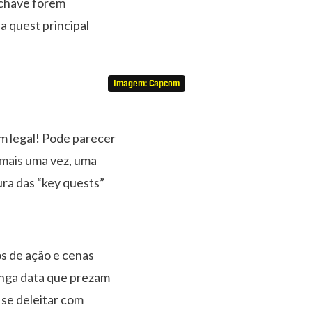
-chave forem
a quest principal
Imagem: Capcom
em legal! Pode parecer
, mais uma vez, uma
ura das “key quests”
s de ação e cenas
longa data que prezam
 se deleitar com