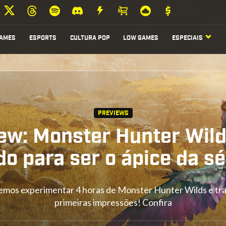
AMES
ESPORTS
CULTURA POP
LOW GAMES
ESPECIAIS
PREVIEWS
ew: Monster Hunter Wil
do para ser o ápice da sé
mos experimentar 4 horas de Monster Hunter Wilds e tr
primeiras impressões! Confira