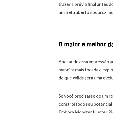
trazer a prévia final antes 
um Beta aberto nos próximos
O maior e melhor da
Apesar de essa impressão já
maneira mais focada e explo
de que Wilds será uma evol
Se você precisasse de um r
constrói todo seu potencial 
Embora Monster Hunter Rise