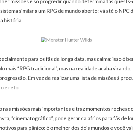
lher missões e só progredir quando determinadas quests
sistema similar a um RPG de mundo aberto: vá até o NPC d
 história.
pecialmente para os fãs de longa data, mas calma: isso é b
ulo mais “RPG tradicional”, mas na realidade acaba virando
progressão. Em vez de realizar uma lista de missões à proc
o e reto.
 nas missões mais importantes e traz momentos recheado
lavra, “cinematográfico”, pode gerar calafrios para fãs de 
otivos para pânico: é o melhor dos dois mundos e você vai