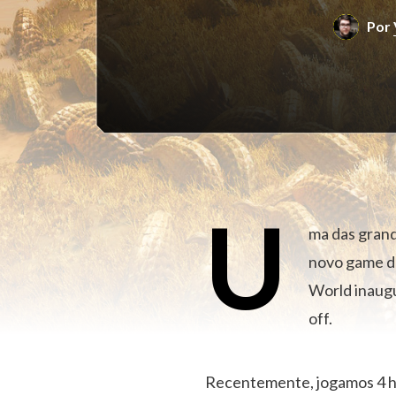
Por
U
ma das grand
novo game da
World inaugu
off.
Recentemente, jogamos 4 h