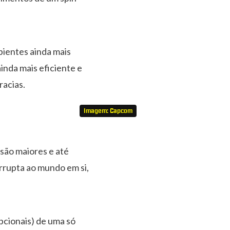
bientes ainda mais
inda mais eficiente e
racias.
Imagem: Capcom
 são maiores e até
rrupta ao mundo em si,
cionais) de uma só