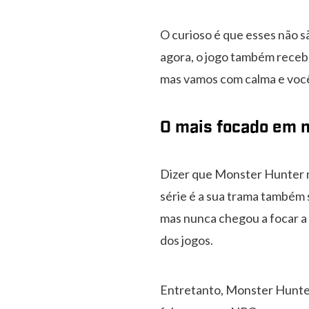
O curioso é que esses não 
agora, o jogo também recebe
mas vamos com calma e você
O mais focado em n
Dizer que Monster Hunter nu
série é a sua trama também 
mas nunca chegou a focar a
dos jogos.
Entretanto, Monster Hunter