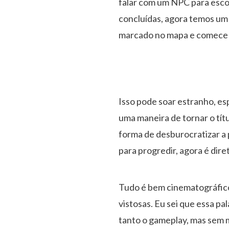
falar com um NPC para esco
concluídas, agora temos um 
marcado no mapa e comece a
Isso pode soar estranho, es
uma maneira de tornar o tít
forma de desburocratizar a 
para progredir, agora é diret
Tudo é bem cinematográfico
vistosas. Eu sei que essa pa
tanto o gameplay, mas sem m