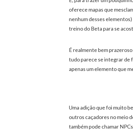
oferece mapas que mesclam 
nenhum desses elementos) e
treino do Beta para se acos
É realmente bem prazeroso 
tudo parece se integrar de 
apenas um elemento que me 
Uma adição que foi muito be
outros caçadores no meio d
também pode chamar NPCs e