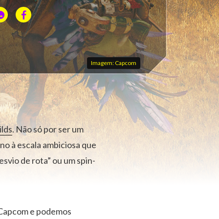
Imagem: Capcom
lds
. Não só por ser um
no à escala ambiciosa que
svio de rota” ou um spin-
a Capcom e podemos