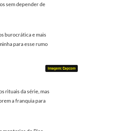
ursos sem depender de
os burocrática e mais
minha para esse rumo
Imagem: Capcom
s rituais da série, mas
brem a franquia para
s montarias de Rise,