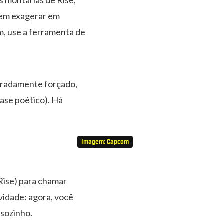
sem exagerar em
m, use a ferramenta de
eradamente forçado,
uase poético). Há
Imagem: Capcom
Rise) para chamar
vidade: agora, você
sozinho.