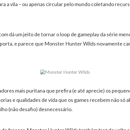
 para a vila – ou apenas circular pelo mundo coletando rec
com dá um jeito de tornar o loop de gameplay da série men
mporta, e parece que Monster Hunter Wilds novamente ca
dores mais puritana que prefira (e até aprecie) os pequeno
horias e qualidades de vida que os games recebem não só a
alho (não desafio) desnecessário.
 de frescor, Monster Hunter Wilds também traz de volta a