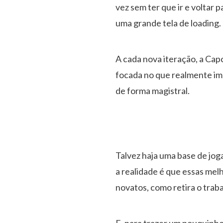
vez sem ter que ir e voltar
uma grande tela de loading.
A cada nova iteração, a Cap
focada no que realmente i
de forma magistral.
Talvez haja uma base de joga
a realidade é que essas mel
novatos, como retira o trab
E, para trazer um pouquinho