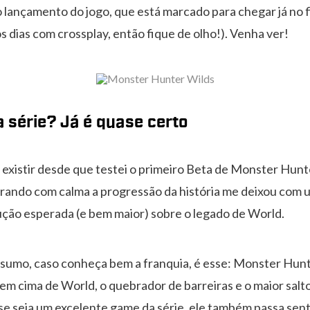
do lançamento do jogo, que está marcado para chegar já no f
 dias com crossplay, então fique de olho!). Venha ver!
 série? Já é quase certo
 existir desde que testei o primeiro Beta de Monster Hunt
rando com calma a progressão da história me deixou com u
ução esperada (e bem maior) sobre o legado de World.
esumo, caso conheça bem a franquia, é esse: Monster Hunt
em cima de World, o quebrador de barreiras e o maior salto 
 seja um excelente game da série, ele também passa sent