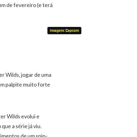
im de fevereiro (e terá
Imagem: Capcom
er Wilds, jogar de uma
m palpite muito forte
er Wilds evolui e
que a série já viu.
imentos de um spin-