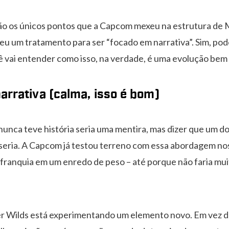
são os únicos pontos que a Capcom mexeu na estrutura de
u um tratamento para ser “focado em narrativa”. Sim, pod
 vai entender como isso, na verdade, é uma evolução bem 
arrativa (calma, isso é bom)
nca teve história seria uma mentira, mas dizer que um do
seria. A Capcom já testou terreno com essa abordagem nos 
 franquia em um enredo de peso – até porque não faria mu
 Wilds está experimentando um elemento novo. Em vez de 