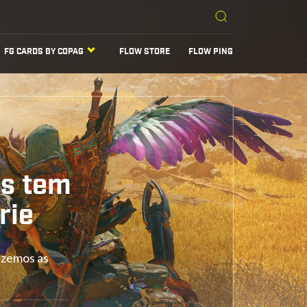
FG CARDS BY COPAG
FLOW STORE
FLOW PING
ds tem
rie
azemos as