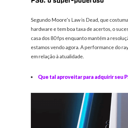
PS6: o super-poderoso
Segundo Moore’s Law is Dead, que costuma
hardware e tem boa taxa de acertos, o suce
casa dos 80 fps enquanto mantém a resoluçã
estamos vendo agora. A performance do ray t
em relação à atualidade.
Que tal aproveitar para adquirir seu