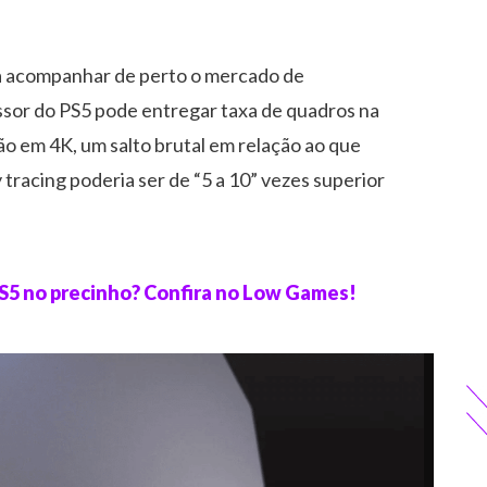
 acompanhar de perto o mercado de
ssor do PS5 pode entregar taxa de quadros na
o em 4K, um salto brutal em relação ao que
racing poderia ser de “5 a 10” vezes superior
 PS5 no precinho? Confira no Low Games!