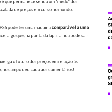
sso é que permanece sendo um “medo” dos
scalada de preços em curso no mundo.
DI
A
Si
 PS6 pode ter uma máquina
comparável a uma
d
, algo que, na ponta da lápis, ainda pode sair
c
xerga o futuro dos preços em relação às
DI
o, no campo dedicado aos comentários!
Q
g
S