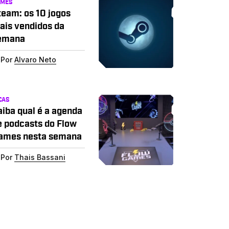
AMES
team: os 10 jogos
ais vendidos da
emana
Por
Alvaro Neto
CAS
aiba qual é a agenda
e podcasts do Flow
ames nesta semana
Por
Thais Bassani