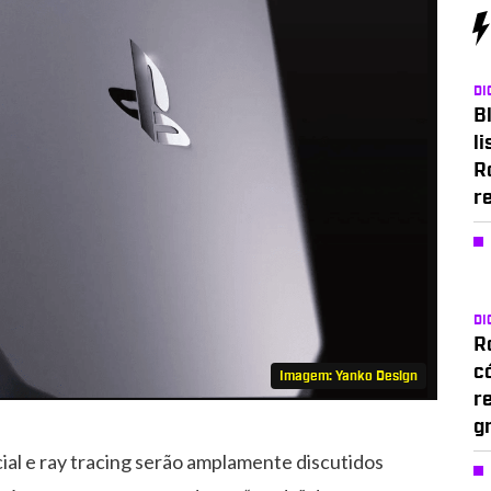
DI
Bl
li
R
r
DI
Ro
c
Imagem: Yanko Design
r
g
cial e ray tracing serão amplamente discutidos