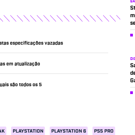
G
S
m
s
ostas especificações vazadas
DI
tas em atualização
S
d
G
uais são todos os 5
AK
PLAYSTATION
PLAYSTATION 6
PS5 PRO