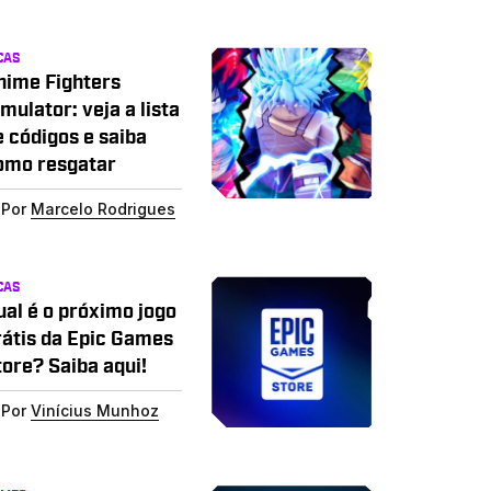
CAS
nime Fighters
mulator: veja a lista
e códigos e saiba
omo resgatar
Por
Marcelo Rodrigues
CAS
ual é o próximo jogo
rátis da Epic Games
tore? Saiba aqui!
Por
Vinícius Munhoz