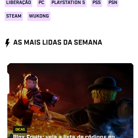
LIBERAÇÃO
PC
PLAYSTATION 5
PS5
PSN
STEAM
WUKONG
AS MAIS LIDAS DA SEMANA
DICAS
Blox Fruits: veja a lista de códigos no