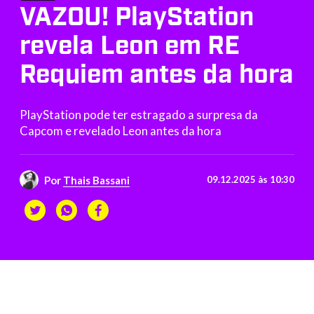
VAZOU! PlayStation
revela Leon em RE
Requiem antes da hora
PlayStation pode ter estragado a surpresa da
Capcom e revelado Leon antes da hora
Por
Thais Bassani
09.12.2025 às 10:30