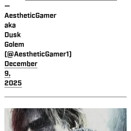
—
AestheticGamer
aka
Dusk
Golem
(@AestheticGamer1)
December
9,
2025