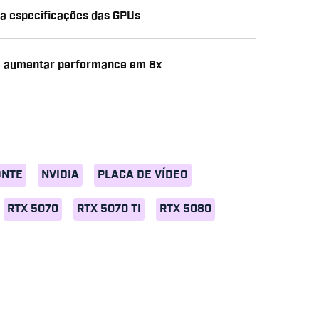
ja especificações das GPUs
te aumentar performance em 8x
ONTE
NVIDIA
PLACA DE VÍDEO
RTX 5070
RTX 5070 TI
RTX 5080