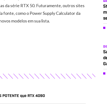
G
as da série RTX 50. Futuramente, outros sites
S
m
da fonte, como o Power Supply Calculator da
s
ovos modelos em sua lista.
DI
S
d
G
IS POTENTE que RTX 4090