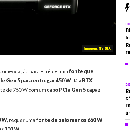
DI
Bl
li
R
Imagem: NVIDIA
r
ecomendação para ela é de uma
fonte que
Ie Gen 5 para entregar 450 W
. Já a
RTX
DI
nte de 750 W com um
cabo PCIe Gen 5 capaz
Ro
c
r
g
0 W
, requer uma
fonte de pelo menos 650 W
ar 300 W.