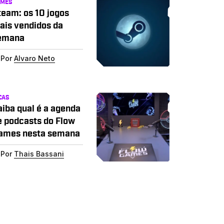
AMES
team: os 10 jogos
ais vendidos da
emana
Por
Alvaro Neto
CAS
aiba qual é a agenda
e podcasts do Flow
ames nesta semana
Por
Thais Bassani