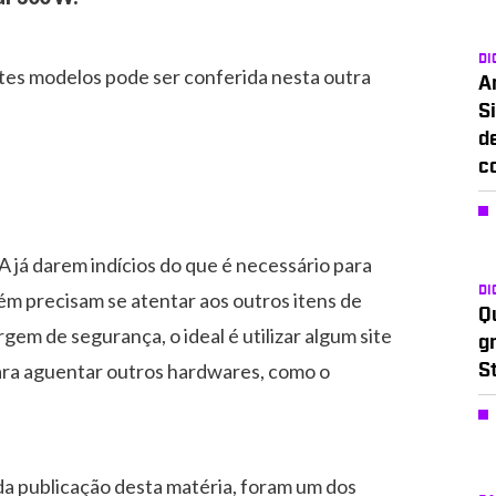
DI
stes modelos pode ser conferida nesta outra
A
Si
d
c
já darem indícios do que é necessário para
DI
ém precisam se atentar aos outros itens de
Q
em de segurança, o ideal é utilizar algum site
g
para aguentar outros hardwares, como o
S
da publicação desta matéria, foram um dos