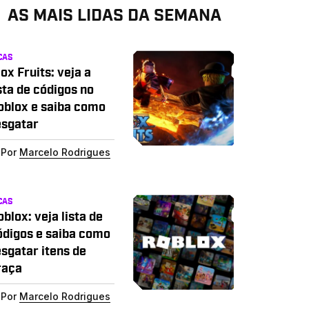
AS MAIS LIDAS DA SEMANA
CAS
ox Fruits: veja a
sta de códigos no
oblox e saiba como
esgatar
Por
Marcelo Rodrigues
CAS
blox: veja lista de
ódigos e saiba como
esgatar itens de
raça
Por
Marcelo Rodrigues