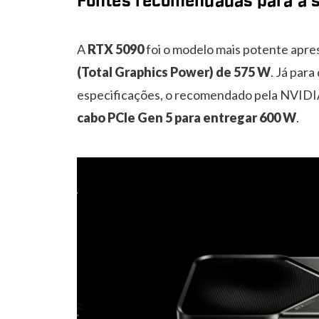
Fontes recomendadas para a s
A
RTX 5090
foi o modelo mais potente apr
(Total Graphics Power) de 575 W
. Já par
especificações, o recomendado pela NVIDI
cabo PCIe Gen 5 para entregar 600 W
.