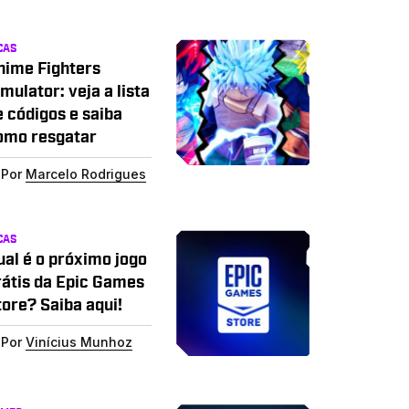
CAS
nime Fighters
mulator: veja a lista
e códigos e saiba
omo resgatar
Por
Marcelo Rodrigues
CAS
ual é o próximo jogo
rátis da Epic Games
tore? Saiba aqui!
Por
Vinícius Munhoz