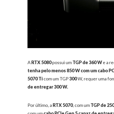
A
RTX 5080
possui um
TGP de 360 W
e a r
tenha pelo menos 850 W com um cabo PC
5070 Ti
com um TGP
300
W, requer uma fo
de entregar 300 W.
Por último, a
RTX 5070
, com um
TGP de 25
com um
cabo PCIe Gen 5 capaz de entreg