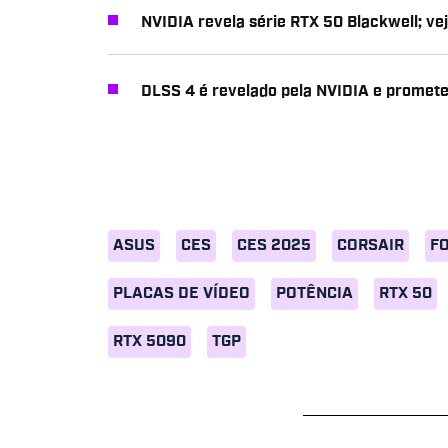
NVIDIA revela série RTX 50 Blackwell; ve
DLSS 4 é revelado pela NVIDIA e prome
ASUS
CES
CES 2025
CORSAIR
F
PLACAS DE VÍDEO
POTÊNCIA
RTX 50
RTX 5090
TGP