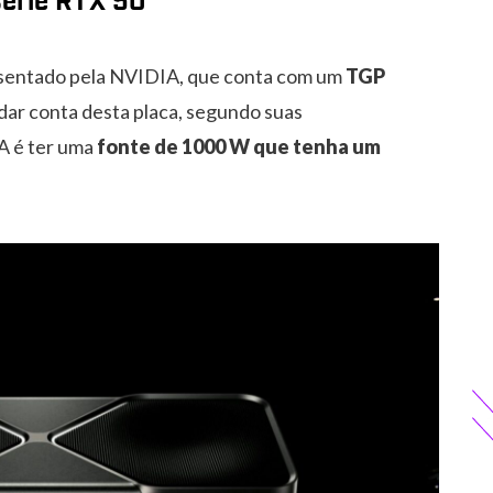
érie RTX 50
esentado pela NVIDIA, que conta com um
TGP
a dar conta desta placa, segundo suas
A é ter uma
fonte de 1000 W que tenha um