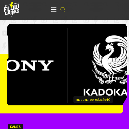
Imagem: reprodução/IG
GAMES