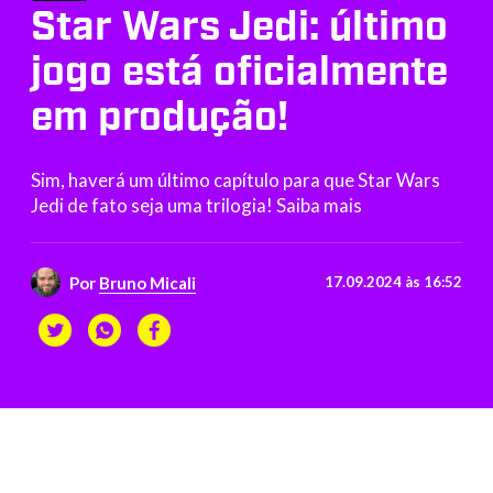
Star Wars Jedi: último
jogo está oficialmente
em produção!
Sim, haverá um último capítulo para que Star Wars
Jedi de fato seja uma trilogia! Saiba mais
Por
Bruno Micali
17.09.2024 às 16:52