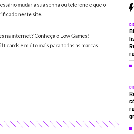
cessário mudar a sua senha ou telefone e que o
ificado neste site.
DI
Bl
es na internet? Conheça o Low Games!
li
ift cards e muito mais para todas as marcas!
R
r
DI
Ro
c
r
g