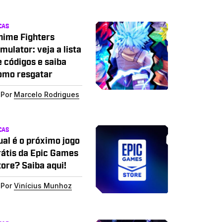
CAS
nime Fighters
mulator: veja a lista
e códigos e saiba
omo resgatar
Por
Marcelo Rodrigues
CAS
ual é o próximo jogo
rátis da Epic Games
tore? Saiba aqui!
Por
Vinícius Munhoz