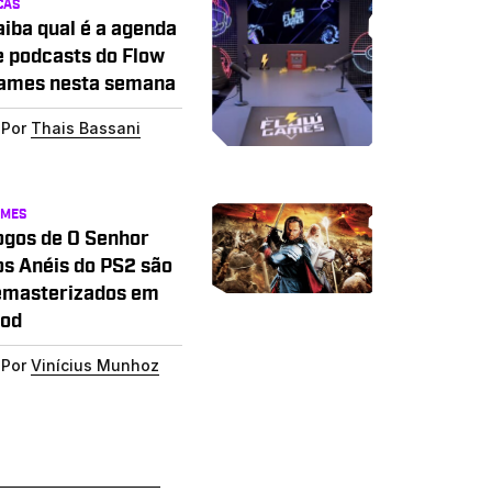
CAS
aiba qual é a agenda
e podcasts do Flow
ames nesta semana
Por
Thais Bassani
AMES
ogos de O Senhor
os Anéis do PS2 são
emasterizados em
od
Por
Vinícius Munhoz