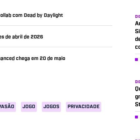
collab com Dead by Daylight
DI
A
Si
es de abril de 2026
d
c
hanced chega em 20 de maio
DI
Q
g
S
VASÃO
JOGO
JOGOS
PRIVACIDADE