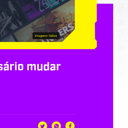
Imagem: Valve
sário mudar