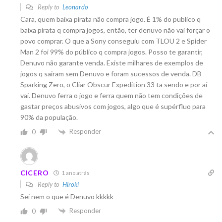
Reply to
Leonardo
Cara, quem baixa pirata não compra jogo. É 1% do publico q
baixa pirata q compra jogos, então, ter denuvo não vai forçar o
povo comprar.
O que a Sony conseguiu com TLOU 2 e Spider
Man 2 foi 99% do público q compra jogos. Posso te garantir,
Denuvo não garante venda. Existe milhares de exemplos de
jogos q sairam sem Denuvo e foram sucessos de venda. DB
Sparking Zero, o Cliar Obscur Expedition 33 ta sendo e por aí
vai. Denuvo ferra o jogo e ferra quem não tem condições de
gastar preços abusivos com jogos, algo que é supérfluo para
90% da população.
Responder
0
CICERO
1 ano atrás
Reply to
Hiroki
Sei nem o que é Denuvo kkkkk
Responder
0