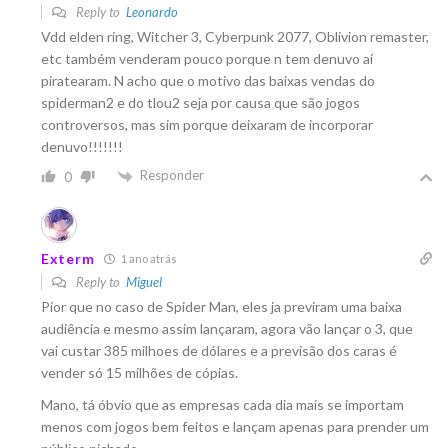
Reply to
Leonardo
Vdd elden ring, Witcher 3, Cyberpunk 2077, Oblivion remaster,
etc também venderam pouco porque n tem denuvo aí
piratearam. N acho que o motivo das baixas vendas do
spiderman2 e do tlou2 seja por causa que são jogos
controversos, mas sim porque deixaram de incorporar
denuvo!!!!!!!
Responder
0
Exterm
1 ano atrás
Reply to
Miguel
Pior que no caso de Spider Man, eles ja previram uma baixa
audiência e mesmo assim lançaram, agora vão lançar o 3, que
vai custar 385 milhoes de dólares e a previsão dos caras é
vender só 15 milhões de cópias.
Mano, tá óbvio que as empresas cada dia mais se importam
menos com jogos bem feitos e lançam apenas para prender um