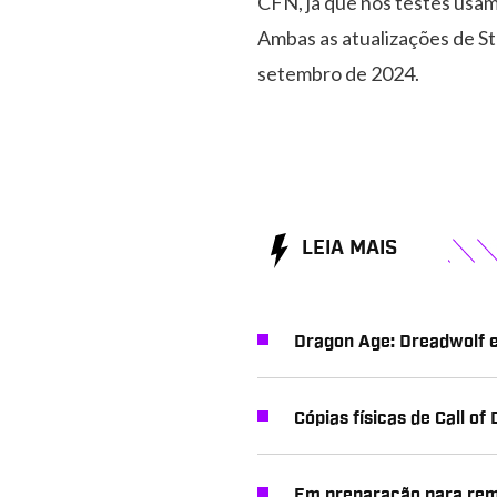
CFN, já que nos testes usam
Ambas as atualizações de S
setembro de 2024.
LEIA MAIS
Dragon Age: Dreadwolf e
Cópias físicas de Call o
Em preparação para rema