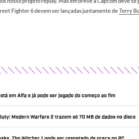
os nosso próprio replay. Mas em breve a Capcom deve se p
treet Fighter 6 devem ser lançadas juntamente de
Terry B
stá em Alfa e já pode ser jogado do começo ao fim
f Duty: Modern Warfare 2 trazem só 70 MB de dados no disco
ke, The Witcher 1 pode ser resgatado de graça no PC