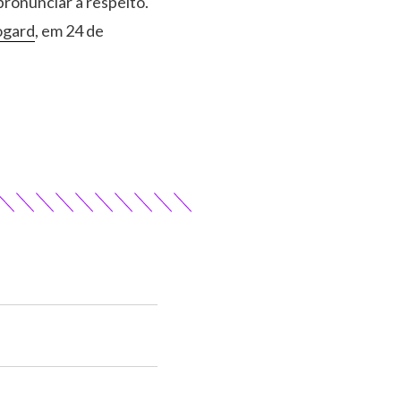
ronunciar a respeito.
ogard
, em 24 de