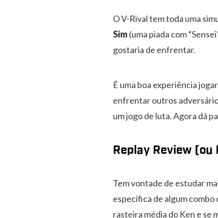
O V-Rival tem toda uma simu
Sim
(uma piada com “Sensei”
gostaria de enfrentar.
É uma boa experiência jogar
enfrentar outros adversário
um jogo de luta. Agora dá 
Replay Review (ou
Tem vontade de estudar mai
específica de algum combo
rasteira média do Ken e se 