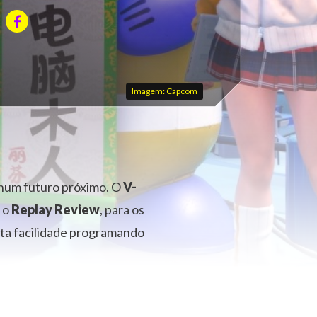
Imagem: Capcom
 num futuro próximo. O
V-
e o
Replay Review
, para os
ita facilidade programando