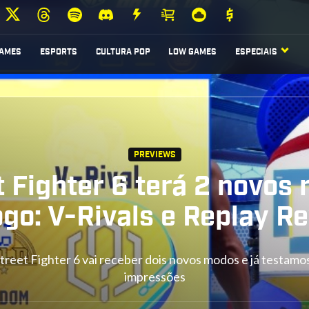
AMES
ESPORTS
CULTURA POP
LOW GAMES
ESPECIAIS
PREVIEWS
t Fighter 6 terá 2 novos
ogo: V-Rivals e Replay R
treet Fighter 6 vai receber dois novos modos e já testamos
impressões