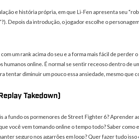
lação e história própria, em que Li-Fen apresenta seu “ro
?). Depois da introdução, o jogador escolhe o personagem 
 com um rank acima do seu e a forma mais fácil de perder 
s humanos online. É normal se sentir receoso dentro de u
para tentar diminuir um pouco essa ansiedade, mesmo que 
 Replay Takedown)
s a fundo os pormenores de Street Fighter 6? Aprender a
 que você vem tomando online o tempo todo? Saber como 
manter seguro nos agarrões em loop? Quer fazer tudo isso