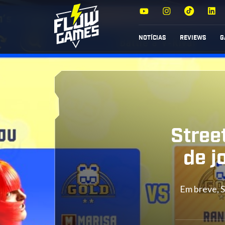
NOTÍCIAS
REVIEWS
G
Stree
de j
Em breve, S