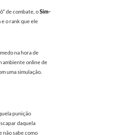
bô” de combate, o
Sim-
e o rank que ele
o medo na hora de
m ambiente online de
com uma simulação.
quela punição
escapar daquela
 e não sabe como