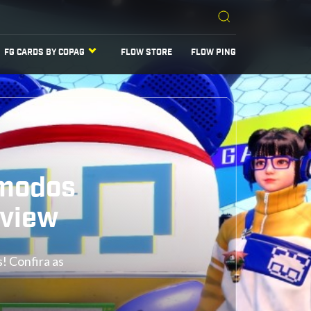
FG CARDS BY COPAG
FLOW STORE
FLOW PING
 modos
eview
! Confira as