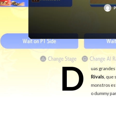
D
uas grandes
Rivals
, que 
monstros est
o dummy para