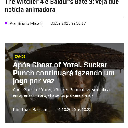
The Witcher 4 e Baldur’s Gate 3: veja que
notícia animadora
Por
Bruno Micali
03.12.2025 às 18:17
GAMES
Após Ghost of Yotei, Sucker
Punch continuará fazendo um
jogo por vez
Após Ghost of Yotei, a Sucker Punch deve se dedicar
em apenas um projeto pelos próximos anos
Por
Thais Bassani
14.10.2025 às 10:23