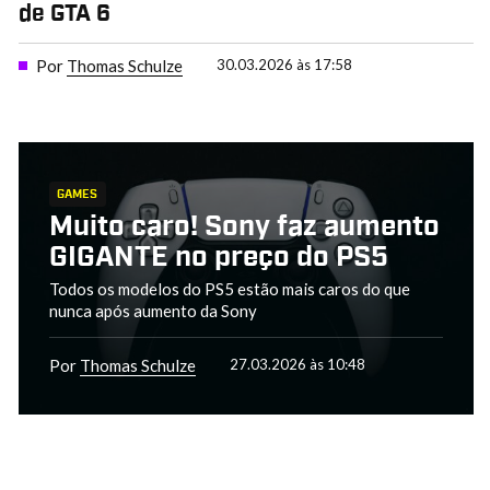
de GTA 6
Por
Thomas Schulze
30.03.2026 às 17:58
GAMES
Muito caro! Sony faz aumento
GIGANTE no preço do PS5
Todos os modelos do PS5 estão mais caros do que
nunca após aumento da Sony
Por
Thomas Schulze
27.03.2026 às 10:48