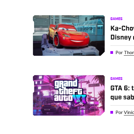
GAMES
Ka-Cho
Disney 
Por
Thom
GAMES
GTA 6: 
que sab
Por
Viní