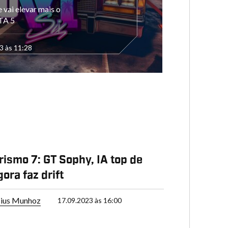
vai elevar mais o
GTA 5
3 às 11:28
rismo 7: GT Sophy, IA top de
gora faz drift
cius Munhoz
17.09.2023 às 16:00