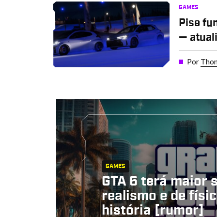
GAMES
Pise fu
— atual
Por
Thom
GAMES
GTA 6 terá maior s
realismo e de físi
história [rumor]