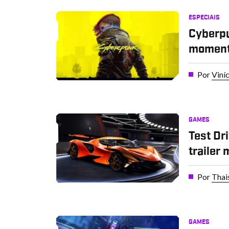
ESPECIAIS
Cyberpu
moment
Por
Viní
GAMES
Test Dr
trailer
Por
Thai
GAMES