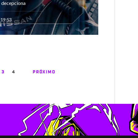
o decepciona
 19:53
3
4
PRÓXIMO