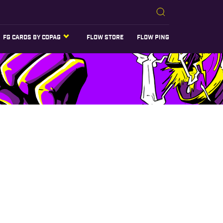
FG CARDS BY COPAG
FLOW STORE
FLOW PING