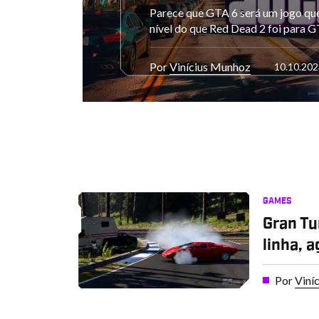
Parece que GTA 6 será um jogo que 
nível do que Red Dead 2 foi para 
Por
Vinícius Munhoz
10.10.202
GAMES
Gran Tu
linha, a
Por
Viní