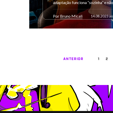
adaptação funciona “sozinha” e nã
Por
Bruno Micali
14.08.2023 às
ANTERIOR
1
2