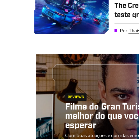
The Cre
teste g
Por
Thai
REVIEWS
Filme do Gran Tur
melhor do que voc
esperar
Com boas atuações e corridas emo