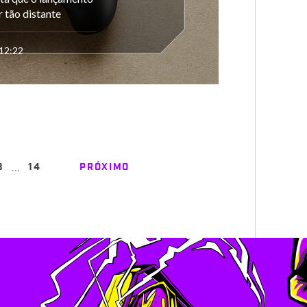
 tão distante
 12:22
…
3
14
PRÓXIMO