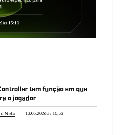
il
6 às 15:10
ontroller tem função em que
ara o jogador
ro Neto
13.05.2026 às 10:53