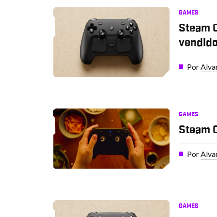
GAMES
Steam C
vendid
Por
Alva
GAMES
Steam C
Por
Alva
GAMES