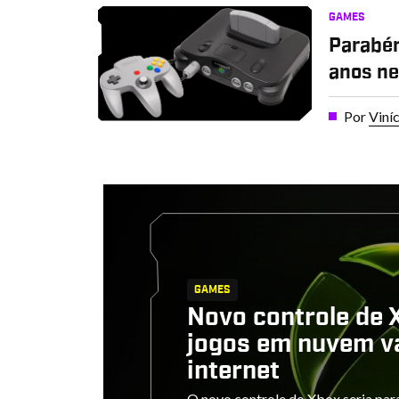
GAMES
Parabén
anos n
Por
Viní
GAMES
Novo controle de 
jogos em nuvem v
internet
O novo controle do Xbox seria para