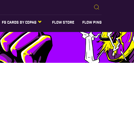
FG CARDS BY COPAG
FLOW STORE
FLOW PING