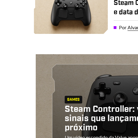
Steam C
e data 
Por
Alva
GAMES
Steam Controller: 
sinais que lançam
próximo
Um vídeo escondido da Valve apon