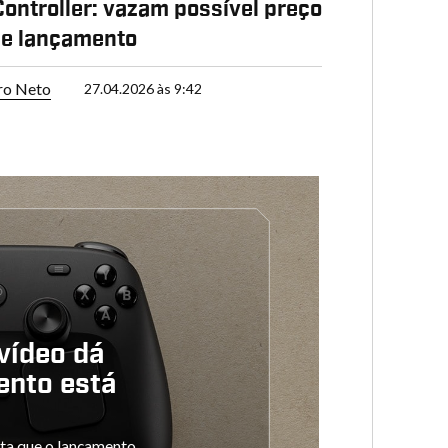
ontroller: vazam possível preço
de lançamento
ro Neto
27.04.2026 às 9:42
vídeo dá
ento está
ta que o lançamento