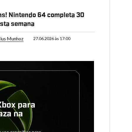
s! Nintendo 64 completa 30
esta semana
cius Munhoz
27.06.2026 às 17:00
Xbox para
aza na
 uso específico para