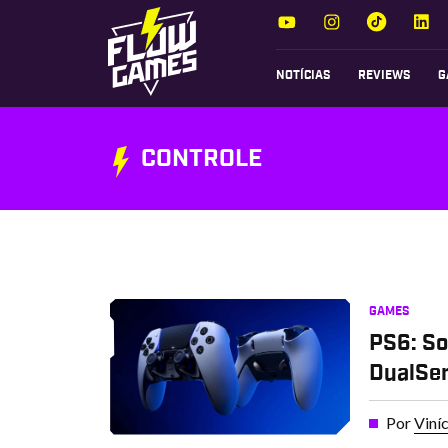
NOTÍCIAS
REVIEWS
G
CONTROLE
GAMES
PS6: So
DualSen
Por
Viní