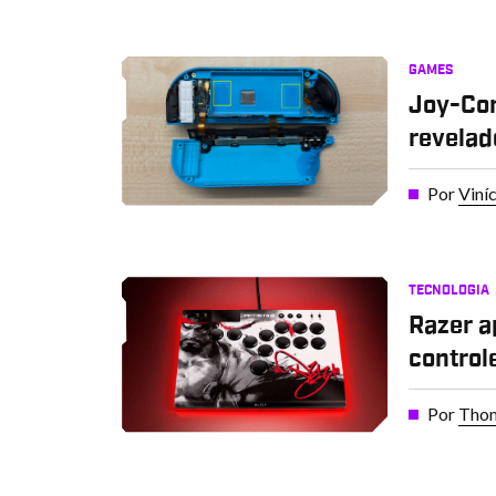
GAMES
Joy-Con
revelad
Por
Viní
TECNOLOGIA
Razer a
control
Por
Thom