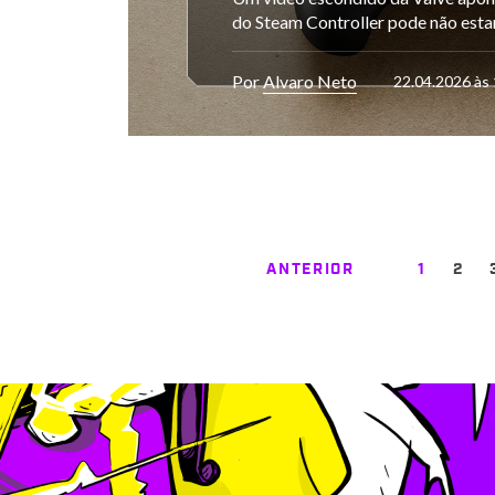
do Steam Controller pode não estar
Por
Alvaro Neto
22.04.2026 às
ANTERIOR
1
2