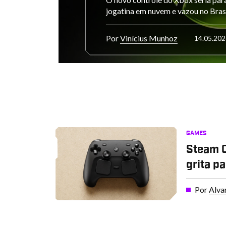
jogatina em nuvem e vazou no Bras
Por
Vinícius Munhoz
14.05.202
GAMES
Steam C
grita p
Por
Alva