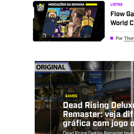
LISTAS
Flow Ga
World C
Por
Thom
GAMES
Dead Rising Delux
Remaster: veja di
gráfica com jogo o
Dead Rising Deluxe Remaster teve 