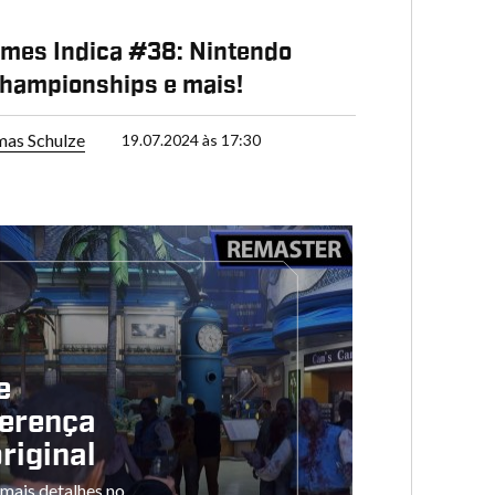
mes Indica #38: Nintendo
hampionships e mais!
as Schulze
19.07.2024 às 17:30
e
ferença
riginal
mais detalhes no