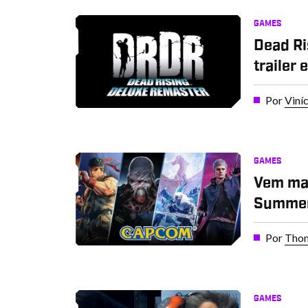
GAMES
Dead Ri
trailer
Por
Viní
GAMES
Vem mai
Summer
Por
Thom
GAMES