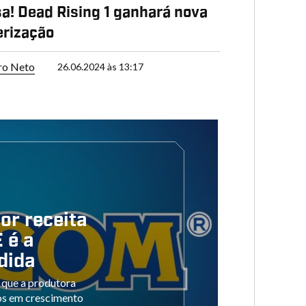
a! Dead Rising 1 ganhará nova
erização
ro Neto
26.06.2024 às 13:17
or receita
 é a
dida
 que a produtora
os em crescimento