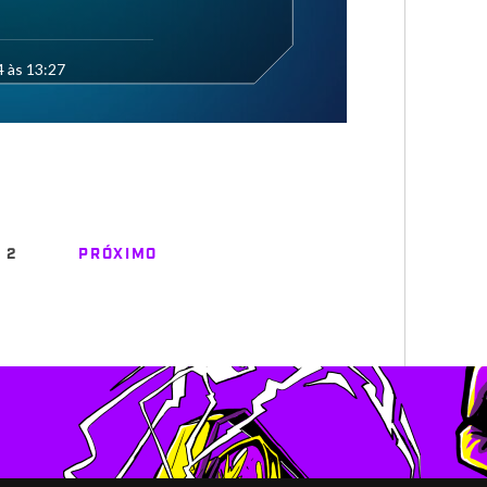
4 às 13:27
2
PRÓXIMO