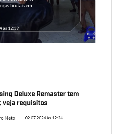
enças brutais em
4 às 12:39
sing Deluxe Remaster tem
 veja requisitos
ro Neto
02.07.2024 às 12:24