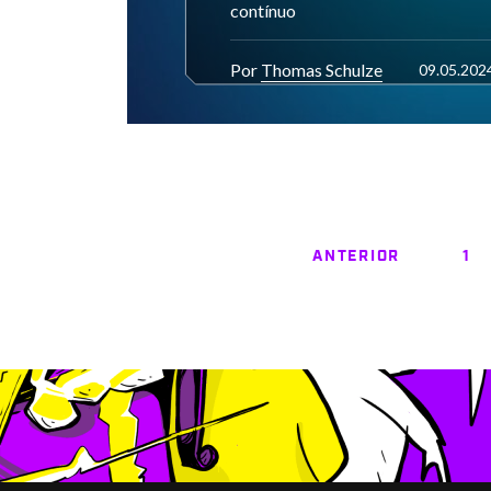
contínuo
Por
Thomas Schulze
09.05.202
ANTERIOR
1