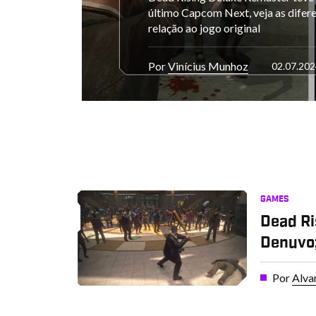
último Capcom Next, veja as difer
relação ao jogo original
Por
Vinícius Munhoz
02.07.202
GAMES
Dead Ri
Denuvo;
Por
Alva