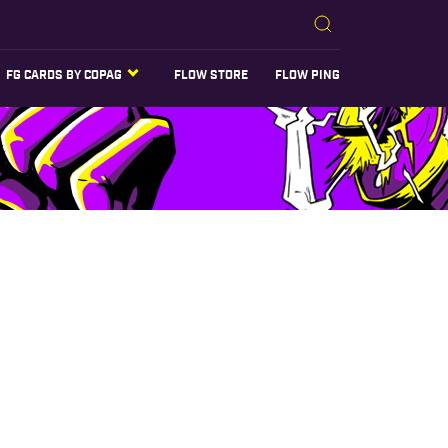
FG CARDS BY COPAG
FLOW STORE
FLOW PING