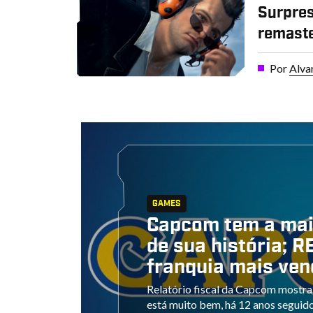
Surpres
remast
Por
Alva
GAMES
Capcom tem a mai
de sua história; RE
franquia mais ven
Relatório fiscal da Capcom mostra
está muito bem, há 12 anos seguid