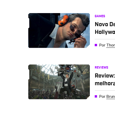
GAMES
Novo De
Hollywo
Por
Thom
REVIEWS
Review:
melhora
Por
Brun