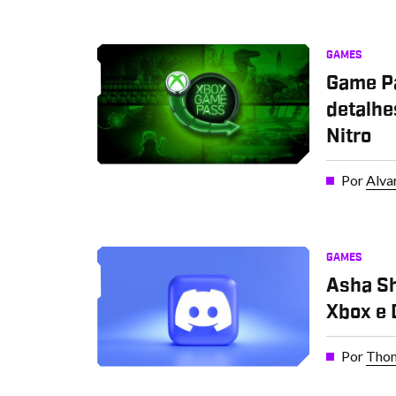
GAMES
Game Pa
detalhe
Nitro
Por
Alva
GAMES
Asha S
Xbox e 
Por
Thom