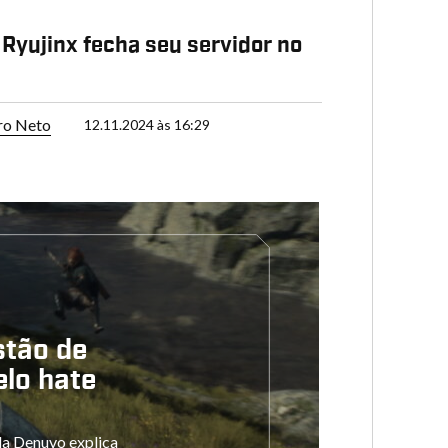
 Ryujinx fecha seu servidor no
d
ro Neto
12.11.2024 às 16:29
stão de
elo hate
da Denuvo explica