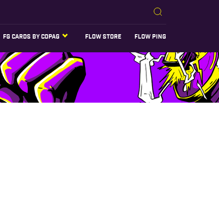
FG CARDS BY COPAG
FLOW STORE
FLOW PING