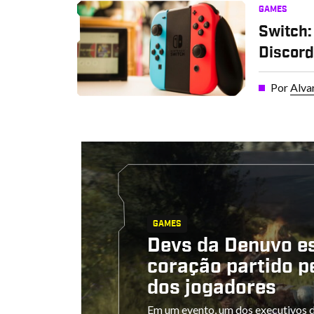
GAMES
Switch:
Discor
Por
Alva
GAMES
Devs da Denuvo e
coração partido p
dos jogadores
Em um evento, um dos executivos 