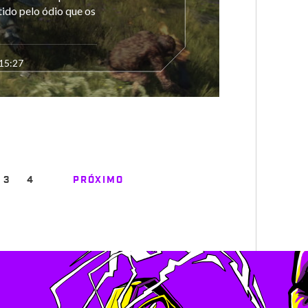
ido pelo ódio que os
 15:27
3
4
PRÓXIMO