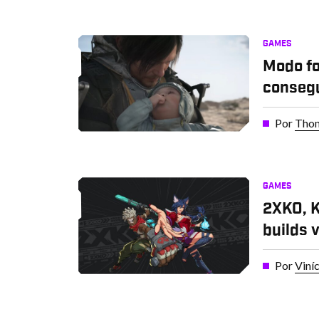
GAMES
Modo fo
consegu
Por
Thom
GAMES
2XKO, K
builds 
Por
Viní