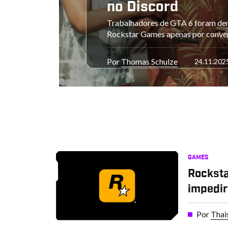
no Discord
Trabalhadores de GTA 6 foram dem
Rockstar Games apenas por conve
Por
Thomas Schulze
24.11.202
GAMES
Rocksta
impedir
Por
Thai