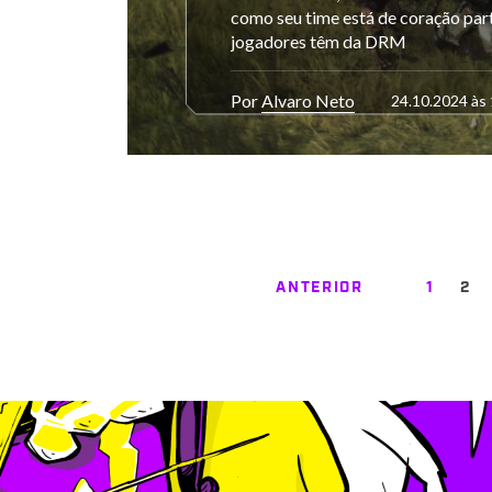
como seu time está de coração part
jogadores têm da DRM
Por
Alvaro Neto
24.10.2024 às
ANTERIOR
1
2