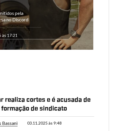
itidos pela
rsa no Discord
5 às 17:21
r realiza cortes e é acusada de
 formação de sindicato
s Bassani
03.11.2025 às 9:48