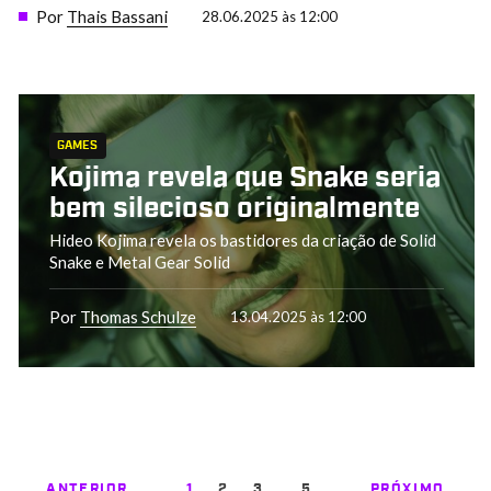
Por
Thais Bassani
28.06.2025 às 12:00
GAMES
Kojima revela que Snake seria
bem silecioso originalmente
Hideo Kojima revela os bastidores da criação de Solid
Snake e Metal Gear Solid
Por
Thomas Schulze
13.04.2025 às 12:00
…
ANTERIOR
1
2
3
5
PRÓXIMO