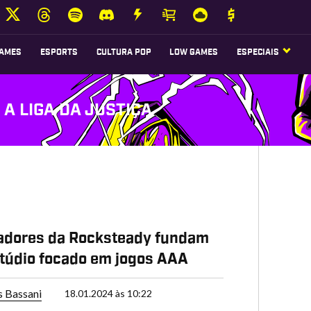
AMES
ESPORTS
CULTURA POP
LOW GAMES
ESPECIAIS
A LIGA DA JUSTIÇA
adores da Rocksteady fundam
túdio focado em jogos AAA
s Bassani
18.01.2024 às 10:22