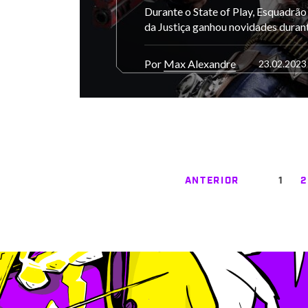
Durante o State of Play, Esquadrão
da Justiça ganhou novidades duran
Por
Max Alexandre
23.02.2023
ANTERIOR
1
2