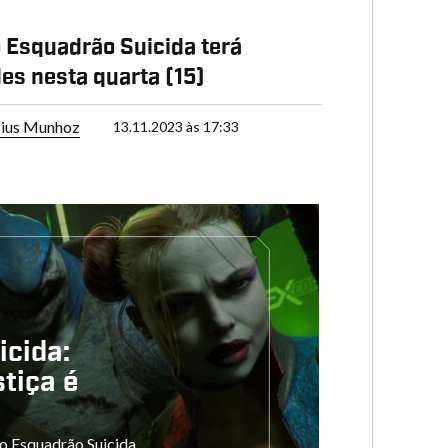
 Esquadrão Suicida terá
es nesta quarta (15)
cius Munhoz
13.11.2023 às 17:33
icida:
tiça é
o Esquadrão Suicida