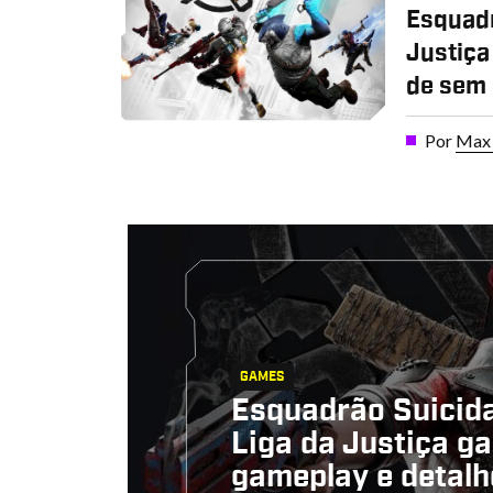
Esquadr
Justiça
de sem 
Por
Max 
GAMES
Esquadrão Suicida
Liga da Justiça g
gameplay e detalh