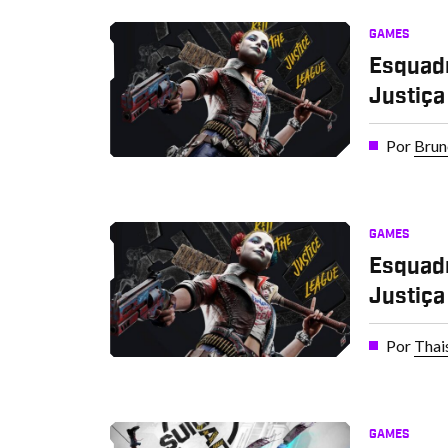
GAMES
Esquadr
Justiça 
Por
Brun
GAMES
Esquadr
Justiça
Por
Thai
GAMES