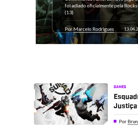
foi adiado oficialmente pela Rocks
(13)
Por
Marcelo Rodrigues
13.04.
GAMES
Esquadr
Justiça
Por
Brun