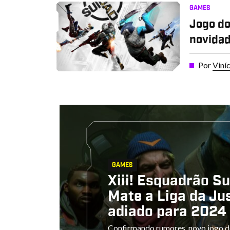
GAMES
Jogo do
novidad
Por
Viní
GAMES
Xiii! Esquadrão Su
Mate a Liga da Jus
adiado para 2024
Confirmando rumores, novo jogo d