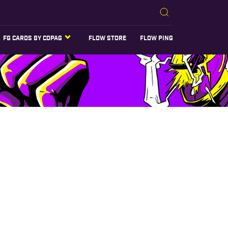
FG CARDS BY COPAG
FLOW STORE
FLOW PING