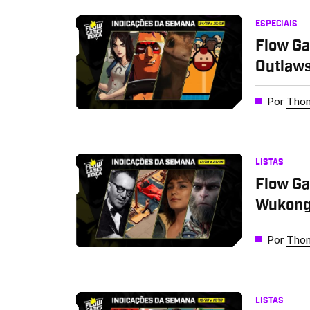
ESPECIAIS
Flow Ga
Outlaws
Por
Thom
LISTAS
Flow Ga
Wukong
Por
Thom
LISTAS