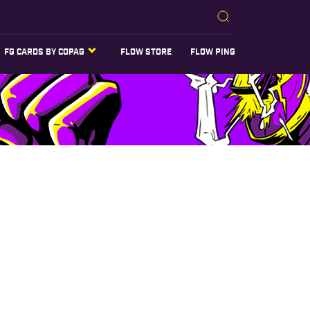
FG CARDS BY COPAG
FLOW STORE
FLOW PING