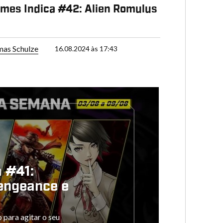
mes Indica #42: Alien Romulus
as Schulze
16.08.2024 às 17:43
 #41:
engeance e
 para agitar o seu