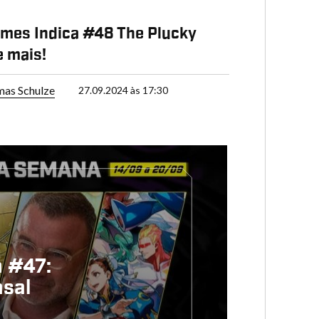
mes Indica #48 The Plucky
e mais!
as Schulze
27.09.2024 às 17:30
a #47:
asal