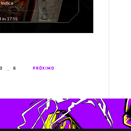
 Indica
4 às 17:55
…
3
6
PRÓXIMO