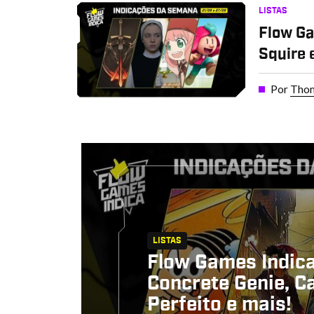
LISTAS
Flow Ga
Squire 
Por
Thom
LISTAS
Flow Games Indic
Concrete Genie, C
Perfeito e mais!