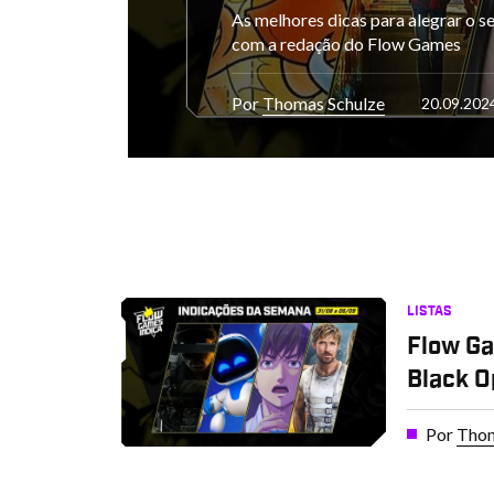
As melhores dicas para alegrar o s
com a redação do Flow Games
Por
Thomas Schulze
20.09.202
LISTAS
Flow Ga
Black O
Por
Thom