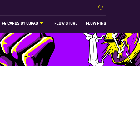
FG CARDS BY COPAG
FLOW STORE
FLOW PING