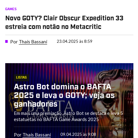
GAMES
Novo GOTY? Clair Obscur Expedition 33
estreia com notão no Metacritic
Por
Thais Bassani
23.04.2025 às 8:59
LISTAS
Astro Bot domina o BAFTA
2025 e leva o GOTY; veja os
ganhadores
Em mais uma premiação, Astro Bot se destaca e leva 5
estatuetas no BAFTA Game Awards 2025
Por
Thais Bassani
09.04.2025 às 9:08