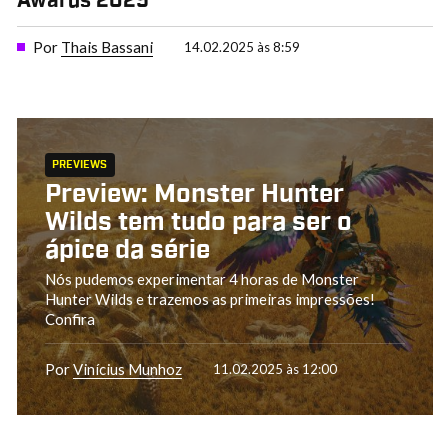
Awards 2025
Por
Thais Bassani
14.02.2025 às 8:59
PREVIEWS
Preview: Monster Hunter
Wilds tem tudo para ser o
ápice da série
Nós pudemos experimentar 4 horas de Monster
Hunter Wilds e trazemos as primeiras impressões!
Confira
Por
Vinícius Munhoz
11.02.2025 às 12:00