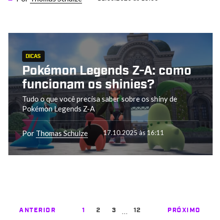
DICAS
Pokémon Legends Z-A: como
funcionam os shinies?
Tudo o que você precisa saber sobre os shiny de
Pokémon Legends Z-A
Por
Thomas Schulze
17.10.2025 às 16:11
…
ANTERIOR
1
2
3
12
PRÓXIMO