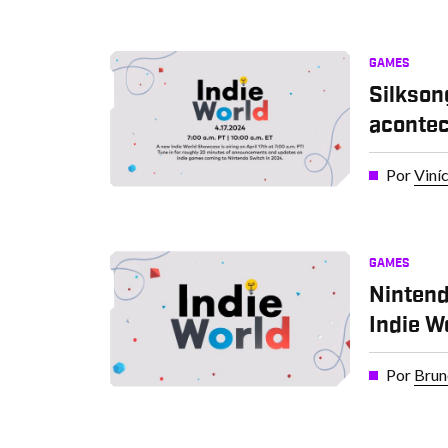
GAMES
Silkson
acontec
Por
Viní
GAMES
Nintend
Indie Wo
Por
Brun