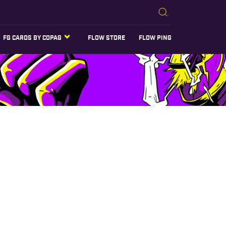
FG CARDS BY COPAG
FLOW STORE
FLOW PING