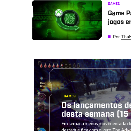
GAMES
Game P
jogos e
Por
Thai
GAMES
Os lançamentos d
desta semana (15 
Em semana menos movimentada de
destaque fica com o jogo The Adven