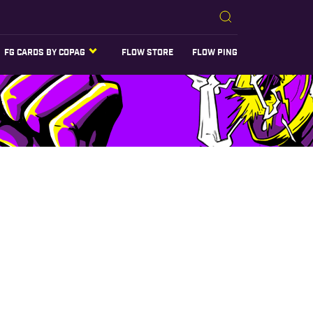
FG CARDS BY COPAG
FLOW STORE
FLOW PING