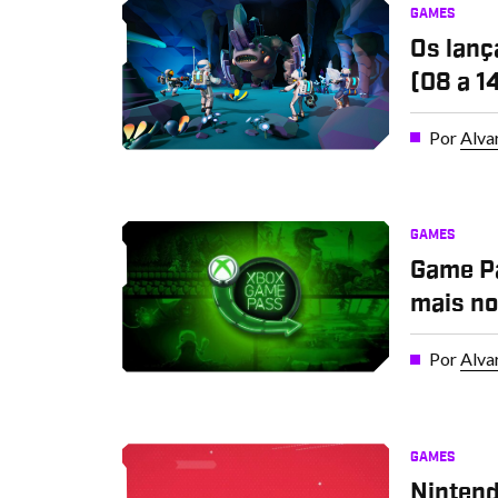
GAMES
Os lanç
(08 a 1
Por
Alva
GAMES
Game Pa
mais no
Por
Alva
GAMES
Nintend