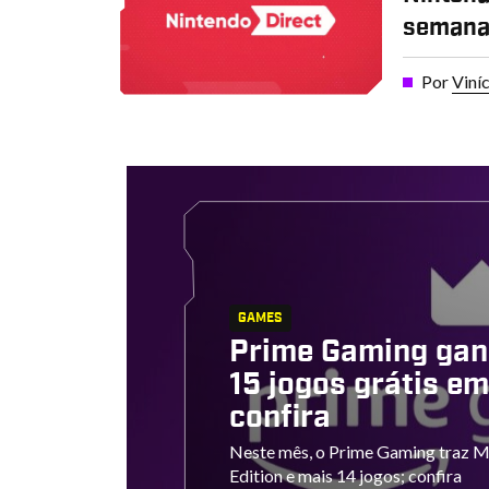
semana 
Por
Viní
GAMES
Prime Gaming gan
15 jogos grátis em
confira
Neste mês, o Prime Gaming traz Maf
Edition e mais 14 jogos; confira