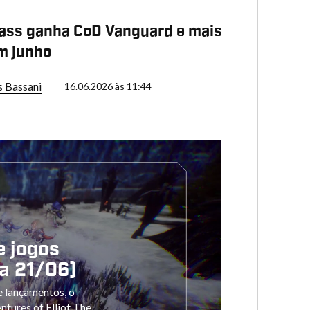
ass ganha CoD Vanguard e mais
m junho
s Bassani
16.06.2026 às 11:44
e jogos
a 21/06)
 lançamentos, o
tures of Elliot The