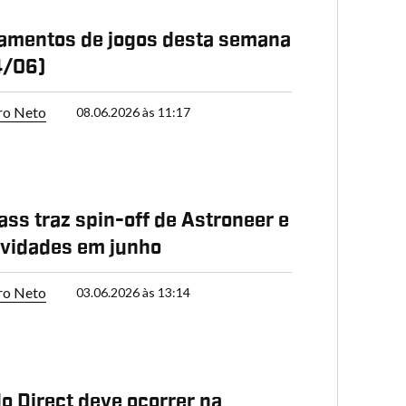
amentos de jogos desta semana
4/06)
ro Neto
08.06.2026 às 11:17
ss traz spin-off de Astroneer e
vidades em junho
ro Neto
03.06.2026 às 13:14
o Direct deve ocorrer na