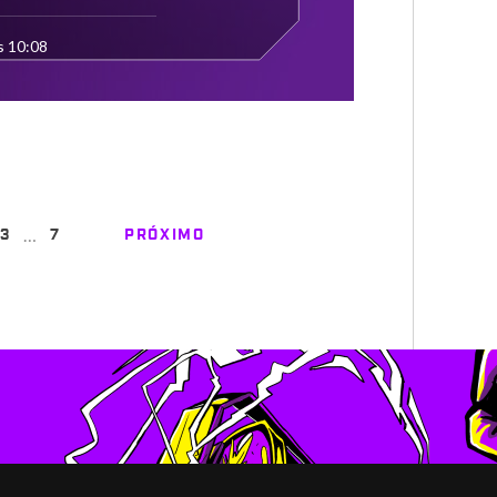
s 10:08
…
3
7
PRÓXIMO