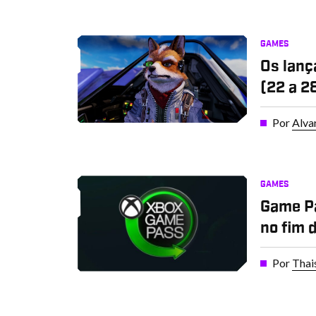
GAMES
Os lanç
(22 a 2
Por
Alva
GAMES
Game Pa
no fim 
Por
Thai