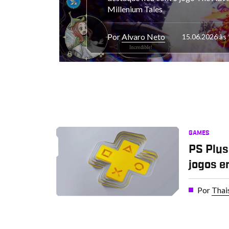
Millenium Tales
Por
Alvaro Neto
15.06.2026 às
GAMES
PS Plus
jogos em
Por
Thai