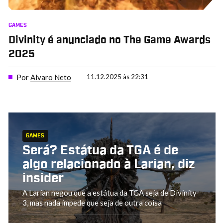
GAMES
Divinity é anunciado no The Game Awards
2025
Por
Alvaro Neto
11.12.2025 às 22:31
GAMES
Será? Estátua da TGA é de
algo relacionado à Larian, diz
insider
A Larian negou que a estátua da TGA seja de Divinity
3, mas nada impede que seja de outra coisa