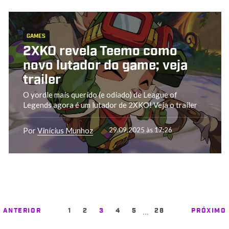
GAMES
2XKO revela Teemo como
novo lutador do game; veja
trailer
O yordle mais querido (e odiado) de League of
Legends agora é um lutador de 2XKO! Veja o trailer
Por
Vinícius Munhoz
29.09.2025 às 17:26
…
ANTERIOR
1
2
3
4
5
26
PRÓXIMO