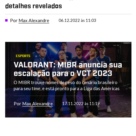
detalhes revelados
Por
Max Alexandre
06.12.2022 às 11:03
ESPORTS
VALORANT: MIBR anuncia sua
escalação para o VCT 2023
O MIBR trouxe nomes de peso do cenário brasileiro
para seu time, e está pronto para a Liga das Américas
Por
Max Alexandre
17.11.2022 às 11:19