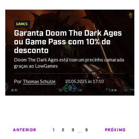
GAMES
Garanta Doom The Dark Ages
ou Game Pass com 10% de
desconto
Doom The Dark Ages está com um precinho camarada
graças ao LowGames
Por
Thomas Schulze
20.05.2025 às 17:10
…
ANTERIOR
1
2
3
5
PRÓXIMO