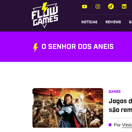
NOTÍCIAS
REVIEWS
G
O SENHOR DOS ANEIS
GAMES
Jogos d
são re
Por
Viní