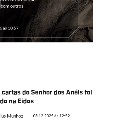
o com outros
6 às 10:57
 cartas do Senhor dos Anéis foi
do na Eidos
cius Munhoz
08.12.2025 às 12:52