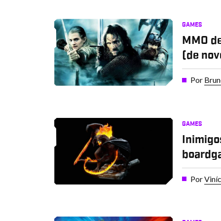
GAMES
MMO de 
(de nov
Por
Brun
GAMES
Inimigo
boardga
Por
Viní