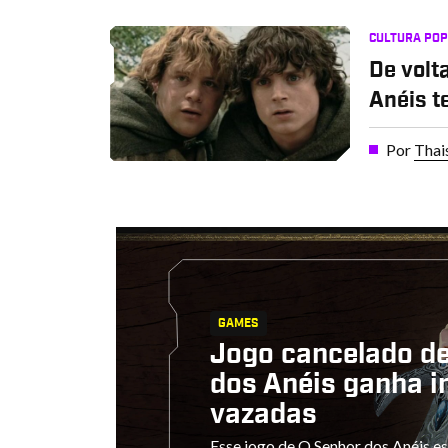
CULTURA PO
De volt
Anéis t
Por
Thai
GAMES
Jogo cancelado d
dos Anéis ganha 
vazadas
Esse jogo de O Senhor dos Anéis e