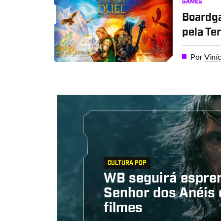
GAMES
Boardg
pela Te
Por
Viní
CULTURA POP
WB seguirá espre
Senhor dos Anéis
filmes