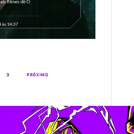
ais filmes de O
4 às 14:37
3
PRÓXIMO