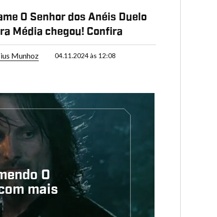
ame O Senhor dos Anéis Duelo
rra Média chegou! Confira
cius Munhoz
04.11.2024 às 12:08
mendo O
 com mais