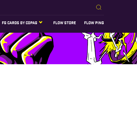
FG CARDS BY COPAG
FLOW STORE
FLOW PING