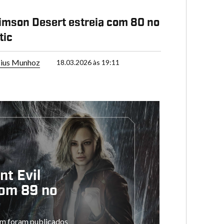
rimson Desert estreia com 80 no
tic
cius Munhoz
18.03.2026 às 19:11
t Evil
com 89 no
em foram publicados