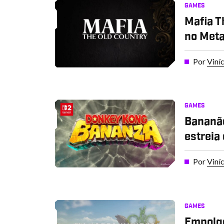
GAMES
Mafia T
no Meta
Por
Viní
GAMES
Bananã
estreia
Por
Viní
GAMES
Empolg