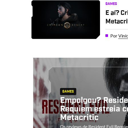
GAMES
E aí? C
Metacri
Por
Viní
GAMES
Empolgou? Residen
Requiem estreia 
Metacritic
Os reviews de Resident Evil Requi