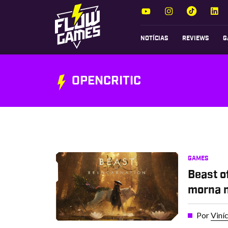
NOTÍCIAS
REVIEWS
G
OPENCRITIC
GAMES
Beast o
morna n
Por
Viní