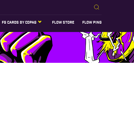
FG CARDS BY COPAG
FLOW STORE
FLOW PING