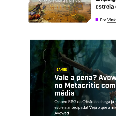
estreia
Por
Viní
GAMES
Vale a pena? Avow
no Metacritic com
média
O novo RPG da Obsidian chega já n
estreia antecipada! Veja o que a m
Avowed