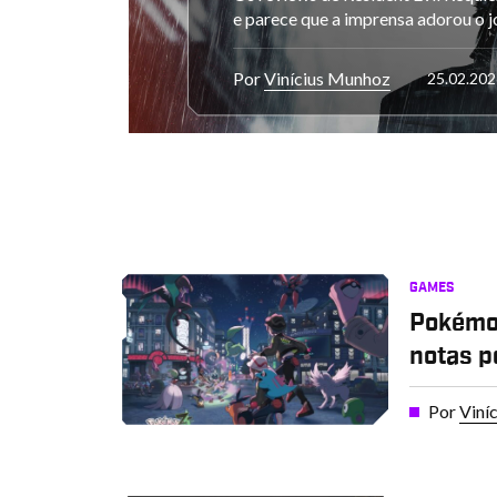
e parece que a imprensa adorou o j
Por
Vinícius Munhoz
25.02.202
GAMES
Pokémo
notas p
Por
Viní