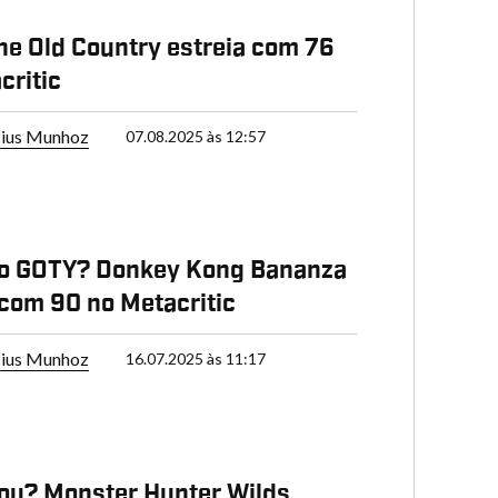
he Old Country estreia com 76
critic
cius Munhoz
07.08.2025 às 12:57
o GOTY? Donkey Kong Bananza
 com 90 no Metacritic
cius Munhoz
16.07.2025 às 11:17
ou? Monster Hunter Wilds