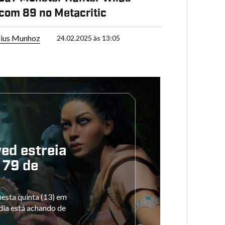
 com 89 no Metacritic
cius Munhoz
24.02.2025 às 13:05
ed estreia
 79 de
esta quinta (13) em
ídia está achando de