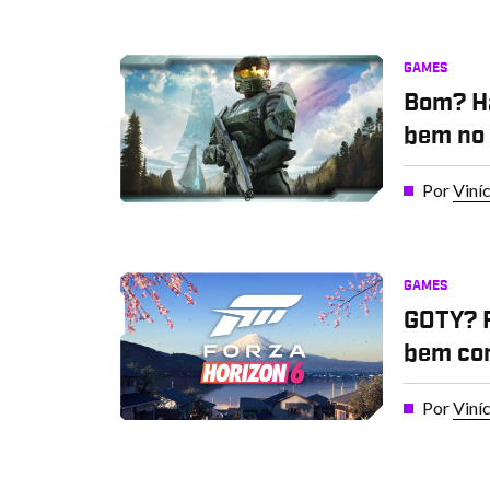
GAMES
Bom? Ha
bem no 
Por
Viní
GAMES
GOTY? F
bem com
Por
Viní