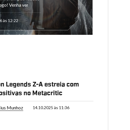
ogo! Venha ver
6 às 12:22
n Legends Z-A estreia com
ositivas no Metacritic
cius Munhoz
14.10.2025 às 11:36